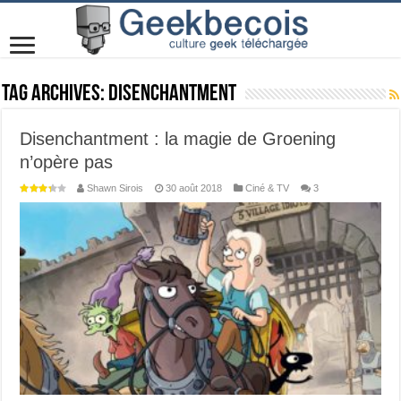
Tag Archives:
Disenchantment
Disenchantment : la magie de Groening
n’opère pas
Shawn Sirois
30 août 2018
Ciné & TV
3