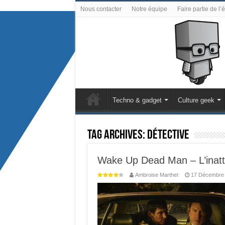
Nous contacter
Notre équipe
Faire partie de l’
Techno & gadget
Culture geek
Tag Archives:
détective
Wake Up Dead Man – L’inatt
Ambroise Marthet
17 Décembre