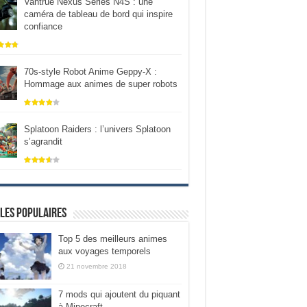
Vantrue Nexus Series N4S : une
caméra de tableau de bord qui inspire
confiance
70s-style Robot Anime Geppy-X :
Hommage aux animes de super robots
Splatoon Raiders : l’univers Splatoon
s’agrandit
les populaires
Top 5 des meilleurs animes
aux voyages temporels
21 novembre 2018
7 mods qui ajoutent du piquant
à Minecraft