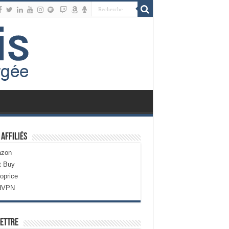
 Affiliés
zon
t Buy
oprice
dVPN
ettre