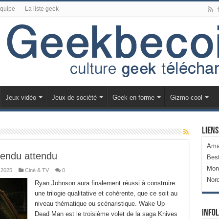
équipe
La liste geek
Jeux vidéo
Jeux de société
Geek en forme
Gizmo-cool
Liens
Ama
endu attendu
Bes
Mon
 2025
Ciné & TV
0
Nor
Ryan Johnson aura finalement réussi à construire
une trilogie qualitative et cohérente, que ce soit au
niveau thématique ou scénaristique. Wake Up
Infol
Dead Man est le troisième volet de la saga Knives