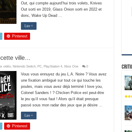
Out, qui compte aujourd’hui trois volets, Knives
Out sorti en 2019, Glass Onion sorti en 2022 et
donc, Wake Up Dead …
Lire +
Pinterest
 cette ville…
Criti
x vidéo
,
Nintendo Switch
,
PC
,
PlayStation 4
,
Xbox One
0
Vous vous ennuyez du jeu L.A. Noire ? Vous avez
une fixation ambiguë sur tout ce qui touche les
poules, mais vous avez déjà terminé I love you,
Colonel Sanders ! ? Chicken Police est peut-être
le jeu qu’il vous faut ! Alors qu’il était presque
passé sous mon radar des jeux que je désire …
Lire +
Pinterest