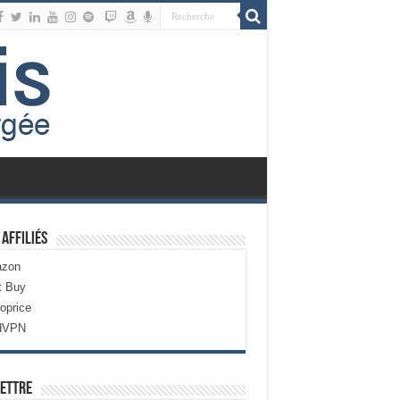
 Affiliés
zon
t Buy
oprice
dVPN
ettre