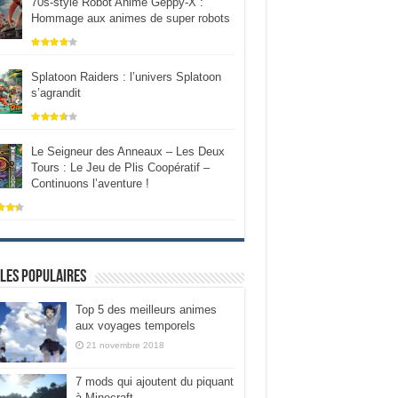
70s-style Robot Anime Geppy-X :
Hommage aux animes de super robots
Splatoon Raiders : l’univers Splatoon
s’agrandit
Le Seigneur des Anneaux – Les Deux
Tours : Le Jeu de Plis Coopératif –
Continuons l’aventure !
les populaires
Top 5 des meilleurs animes
aux voyages temporels
21 novembre 2018
7 mods qui ajoutent du piquant
à Minecraft