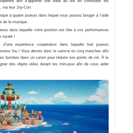
pèrent afin d’apporter une balle au but en contrôlant les
, via leur Joy-Con.
hmique à quatre joueurs dans lequel vous pouvez bouger à l’aide
e de la musique.
eurs dans laquelle votre position est liée à vos performances
e royale !
t d’une expérience coopérative dans laquelle huit joueurs
mposteur fou ! Vous devrez donc le vaincre en cinq manches afin
 des bombes dans un canon pour réduire ses points de vie. À la
er des objets utiles durant les mini-jeux afin de vous aider