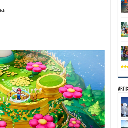
tch
Artic