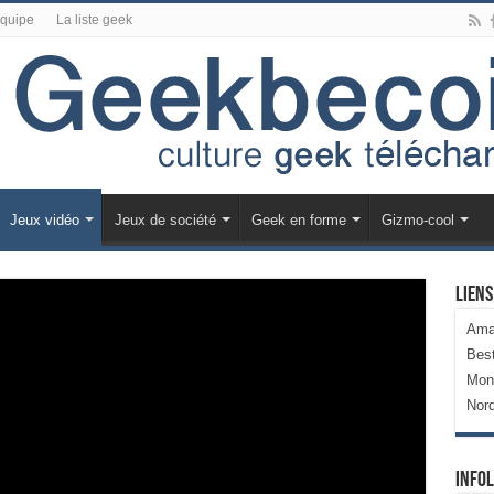
équipe
La liste geek
Jeux vidéo
Jeux de société
Geek en forme
Gizmo-cool
Liens
Ama
Bes
Mon
Nor
Infol