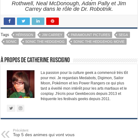
Rothwell, Neal McDonough, Adam Pally et Jim
Carrey dans le rôle de Dr. Robotnik.
Tags
HÉRISSON
JIM CARREY
PARAMOUNT PICTURES
SEGA
SONIC
SONIC THE HEDGEHOG
SONIC THE HEDGEHOG MOVIE
À propos de Catherine Ruscigno
La passion pour la culture geek a commencé très tôt
pour moi. Je regardais Medabots, Digimon, Sailor
Moon, Pokémon et les Power Rangers ce qui plus
tard a éveillé mon intérêt pour les arts martiaux et le
cosplay. J'écris pour Geekbecois depuis 2013 et
fréquente les festivals geeks depuis 2011.
Précédent
Top 5 des animes qui vont vous