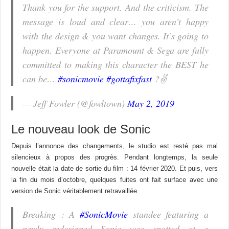
Thank you for the support. And the criticism. The
message is loud and clear… you aren’t happy
with the design & you want changes. It’s going to
happen. Everyone at Paramount & Sega are fully
committed to making this character the BEST he
can be…
#sonicmovie
#gottafixfast
?✌️
— Jeff Fowler (@fowltown)
May 2, 2019
Le nouveau look de Sonic
Depuis l’annonce des changements, le studio est resté pas mal
silencieux à propos des progrès. Pendant longtemps, la seule
nouvelle était la date de sortie du film : 14 février 2020. Et puis, vers
la fin du mois d’octobre, quelques fuites ont fait surface avec une
version de Sonic véritablement retravaillée.
Breaking : A
#SonicMovie
standee featuring a
newly redesigned Sonic was spotted at a