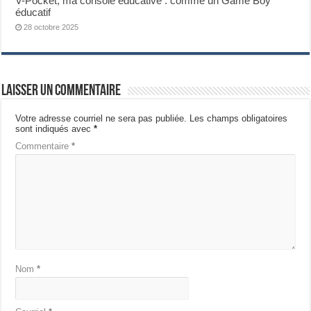
V-Pocket, ma console éducative : comme un Game Boy
éducatif
28 octobre 2025
Laisser un commentaire
Votre adresse courriel ne sera pas publiée.
Les champs obligatoires
sont indiqués avec
*
Commentaire
*
Nom
*