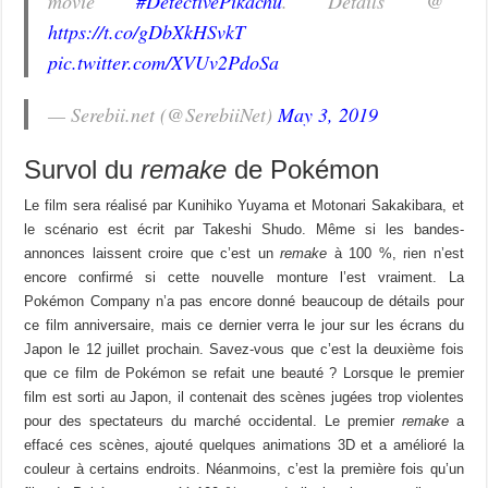
movie
#DetectivePikachu
. Details @
https://t.co/gDbXkHSvkT
pic.twitter.com/XVUv2PdoSa
— Serebii.net (@SerebiiNet)
May 3, 2019
Survol du
remake
de Pokémon
Le film sera réalisé par Kunihiko Yuyama et Motonari Sakakibara, et
le scénario est écrit par Takeshi Shudo. Même si les bandes-
annonces laissent croire que c’est un
remake
à 100 %, rien n’est
encore confirmé si cette nouvelle monture l’est vraiment. La
Pokémon Company n’a pas encore donné beaucoup de détails pour
ce film anniversaire, mais ce dernier verra le jour sur les écrans du
Japon le 12 juillet prochain. Savez-vous que c’est la deuxième fois
que ce film de Pokémon se refait une beauté ? Lorsque le premier
film est sorti au Japon, il contenait des scènes jugées trop violentes
pour des spectateurs du marché occidental. Le premier
remake
a
effacé ces scènes, ajouté quelques animations 3D et a amélioré la
couleur à certains endroits. Néanmoins, c’est la première fois qu’un