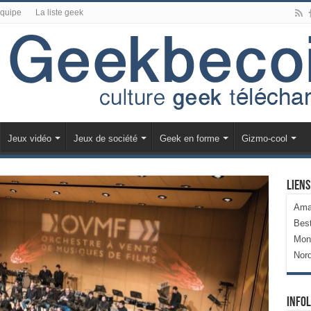
équipe
La liste geek
Jeux vidéo
Jeux de société
Geek en forme
Gizmo-cool
Liens
Ama
Bes
Mon
Nor
Infol