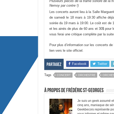
Plusieurs pièces de la trame sonore de la 
Nemoy par contre !)
Les concerts auront lieu à la Salle Marguer
de samedi le 18 mars à 19:30 affiche déjà 
soirée du 19 mars à 19:00. Le coût est de 1
et les ainés de plus de 60 ans et 30$ pour le
vous ferai une critique complète par la suite
Pour plus d’information sur les concerts de 
lien vers le site officiel.
Facebook
Twitter
Partagez
Tags
CONCERT
ORCHESTRE
ORCHES
À propos de Frédéric St-Georges
Je suis un geek assumé et f
cinq ans, maniaque de sér
Geekbecois représente pou
vous informer et même parf