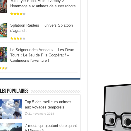
70s-style Robot Anime Geppy-X :
Hommage aux animes de super robots
Splatoon Raiders : l’univers Splatoon
s’agrandit
Le Seigneur des Anneaux – Les Deux
Tours : Le Jeu de Plis Coopératif –
Continuons l’aventure !
les populaires
Top 5 des meilleurs animes
aux voyages temporels
21 novembre 2018
7 mods qui ajoutent du piquant
à Minecraft