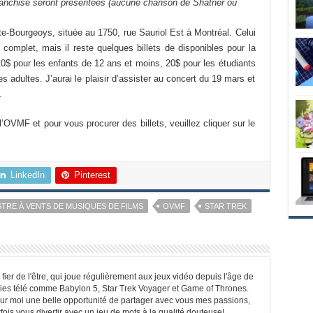
franchise seront présentées (aucune chanson de Shatner ou
ite-Bourgeoys, située au 1750, rue Sauriol Est à Montréal. Celui
complet, mais il reste quelques billets de disponibles pour la
0$ pour les enfants de 12 ans et moins, 20$ pour les étudiants
s adultes. J’aurai le plaisir d’assister au concert du 19 mars et
.
l’OVMF et pour vous procurer des billets, veuillez cliquer sur le
LinkedIn
Pinterest
TRE À VENTS DE MUSIQUES DE FILMS
OVMF
STAR TREK
ier de l'être, qui joue régulièrement aux jeux vidéo depuis l'âge de
ies télé comme Babylon 5, Star Trek Voyager et Game of Thrones.
r moi une belle opportunité de partager avec vous mes passions,
ois vous divertir avec un jeu de mots à la qualité douteuse!