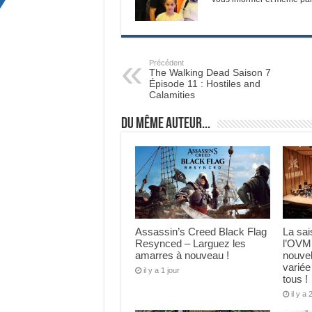
Précédent
The Walking Dead Saison 7
Épisode 11 : Hostiles and
Calamities
Du même auteur...
Assassin’s Creed Black Flag
La sa
Resynced – Larguez les
l’OVM
amarres à nouveau !
nouve
variée
il y a 1 jour
tous !
il y a