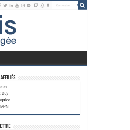
 Affiliés
zon
t Buy
oprice
dVPN
ettre