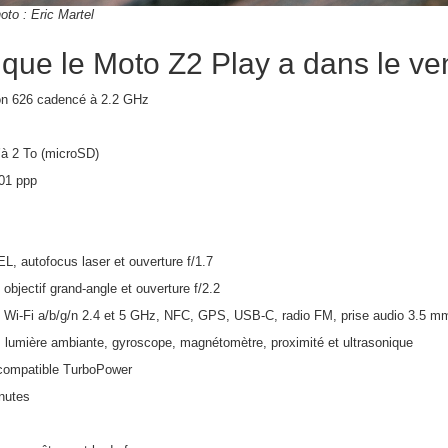
oto : Eric Martel
que le Moto Z2 Play a dans le ve
n 626 cadencé à 2.2 GHz
’à 2 To (microSD)
01 ppp
L, autofocus laser et ouverture f/1.7
bjectif grand-angle et ouverture f/2.2
, Wi-Fi a/b/g/n 2.4 et 5 GHz, NFC, GPS, USB-C, radio FM, prise audio 3.5 
, lumière ambiante, gyroscope, magnétomètre, proximité et ultrasonique
 compatible TurboPower
nutes