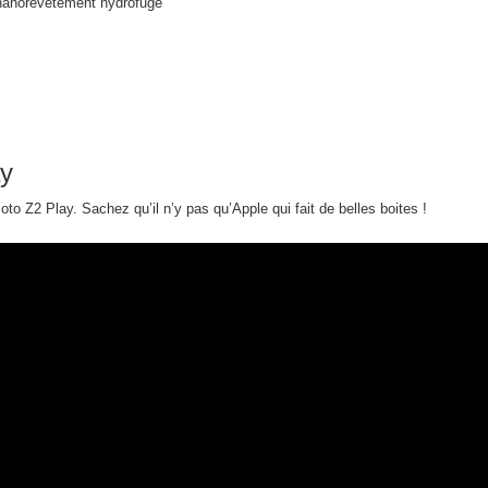
nanorevêtement hydrofuge
ay
to Z2 Play. Sachez qu’il n’y pas qu’Apple qui fait de belles boites !