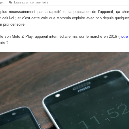
get
Laissez un commentaire
plus nécessairement par la rapidité et la puissance de l’appareil, ça c
liser celui-ci ; et c’est cette voie que Motorola exploite avec brio depuis que
n prix dérisoire.
le son Moto Z Play, appareil intermédiaire mis sur le marché en 2016 (
notre 
ods ?