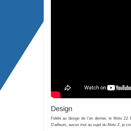
Design
Fidèle au design de l’an dernier, le Moto Z2 
D’ailleurs, aucun mot au sujet du Moto Z, je cr