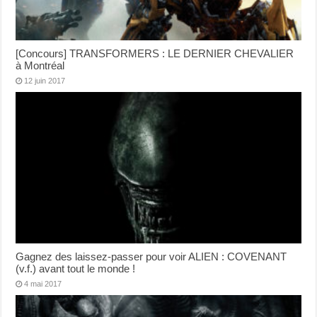
[Concours] TRANSFORMERS : LE DERNIER CHEVALIER
à Montréal
12 juin 2017
Gagnez des laissez-passer pour voir ALIEN : COVENANT
(v.f.) avant tout le monde !
4 mai 2017