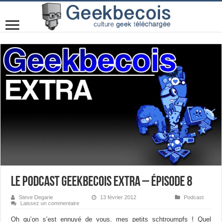
Le podcast Geekbecois Extra – Épisode 8
Steve Degarie
13 février 2012
Podcast
Laissez un commentaire
Oh qu’on s’est ennuyé de vous, mes petits schtroumpfs ! Quel