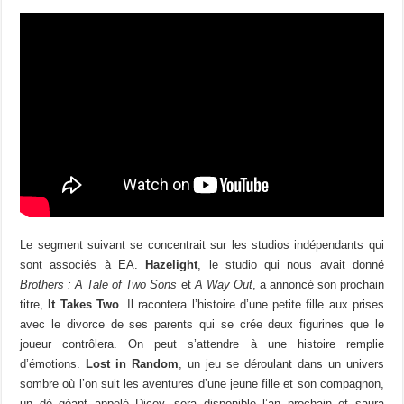
Le segment suivant se concentrait sur les studios indépendants qui
sont associés à EA.
Hazelight
, le studio qui nous avait donné
Brothers : A Tale of Two Sons
et
A Way Out
, a annoncé son prochain
titre,
It Takes Two
. Il racontera l’histoire d’une petite fille aux prises
avec le divorce de ses parents qui se crée deux figurines que le
joueur contrôlera. On peut s’attendre à une histoire remplie
d’émotions.
Lost in Random
, un jeu se déroulant dans un univers
sombre où l’on suit les aventures d’une jeune fille et son compagnon,
un dé géant appelé Dicey, sera disponible l’an prochain et saura