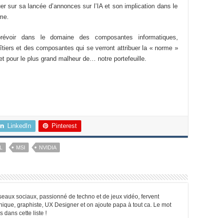
nuer sur sa lancée d’annonces sur l’IA et son implication dans le
me.
évoir dans le domaine des composantes informatiques,
îtiers et des composantes qui se verront attribuer la « norme »
t pour le plus grand malheur de… notre portefeuille.
LinkedIn
Pinterest
L
MSI
NVIDIA
seaux sociaux, passionné de techno et de jeux vidéo, fervent
nique, graphiste, UX Designer et on ajoute papa à tout ca. Le mot
dans cette liste !