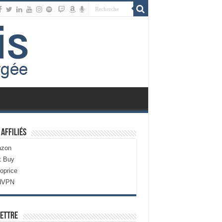
 Affiliés
zon
t Buy
oprice
dVPN
ettre