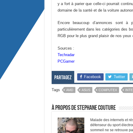
y a fort à parier que celle-ci pourrait conti
domaine de la santé et de la voiture autono
Encore beaucoup d’annonces sont à pr
particulièrement dans les catégories des bo
RGB pour le plus grand plaisir de nos yeux e
Sources :
Techradar
PCGamer
Facebook
Twitter
Partagez
Tags
AMD
ASUS
COMPUTEX
INTE
À propos de Stephane Couture
Malade des internets et ré
défenseur du sport électro
sommeil ne se retrouve pas 