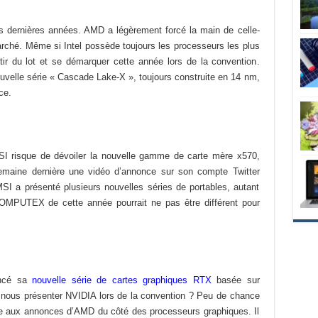
 dernières années. AMD a légèrement forcé la main de celle-
arché.
Même si Intel possède toujours les processeurs les plus
tir du lot et se démarquer cette année lors de la convention
.
ouvelle série « Cascade Lake-X », toujours construite en 14 nm,
ce.
I risque de dévoiler la nouvelle gamme de carte mère x570,
emaine dernière une vidéo d’annonce sur
son compte Twitter
MSI a présenté plusieurs nouvelles séries de portables, autant
e COMPUTEX de cette année pourrait ne pas être
différent pour
lancé sa
nouvelle série de cartes graphiques RTX
basée sur
it nous présenter NVIDIA lors de la convention ? Peu de chance
te aux annonces d’AMD du côté des processeurs graphiques. Il