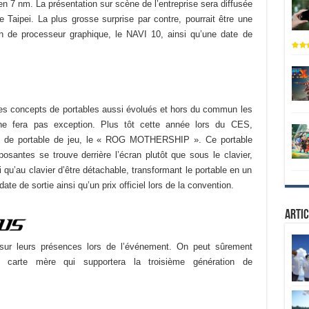
en 7 nm. La présentation sur scène de l’entreprise sera diffusée
Taipei. La plus grosse surprise par contre, pourrait être une
ion de processeur graphique, le NAVI 10, ainsi qu’une date de
des concepts
de p
ortables aussi évolués et hors du commun les
 fera pas exception. Plus tôt cette année lors du CES,
ype de portable de jeu, le « ROG MOTHERSHIP »
. Ce portable
mposantes
se trouve derrière
l’écran plutôt que sous le clavier,
i qu’au clavier d’être détachable, transformant le portable en un
ate de sortie ainsi qu’un prix officiel lors de la convention.
Artic
sur l
eurs pr
és
ences lors de l’événement. On peut sûrement
de carte mère qui supportera la troisième
génération de