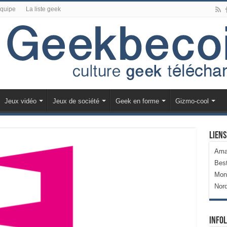
équipe
La liste geek
Jeux vidéo
Jeux de société
Geek en forme
Gizmo-cool
Liens
Ama
Bes
Mon
Nor
Infol