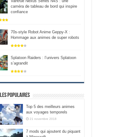
Vantrue Nexus Series N4S : une
caméra de tableau de bord qui inspire
confiance
70s-style Robot Anime Geppy-X :
Hommage aux animes de super robots
Splatoon Raiders : l’univers Splatoon
s’agrandit
les populaires
Top 5 des meilleurs animes
aux voyages temporels
21 novembre 2018
7 mods qui ajoutent du piquant
à Minecraft