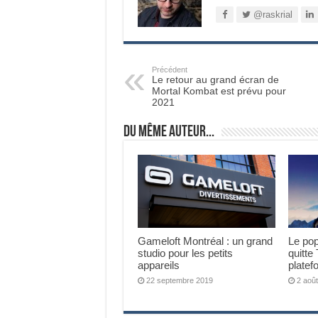
@raskrial
Précédent
Le retour au grand écran de
Mortal Kombat est prévu pour
2021
Du même auteur...
Gameloft Montréal : un grand
Le pop
studio pour les petits
quitte
appareils
platef
22 septembre 2019
2 aoû