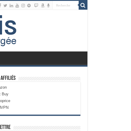
 Affiliés
zon
t Buy
oprice
dVPN
ettre