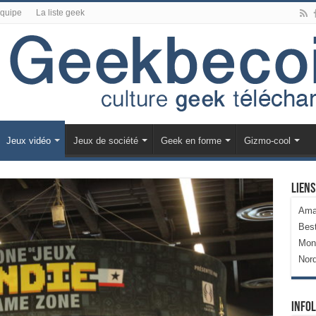
équipe
La liste geek
Jeux vidéo
Jeux de société
Geek en forme
Gizmo-cool
Liens
Ama
Bes
Mon
Nor
Infol