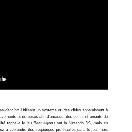
eakdancing
. Utilisant un système où des cibles apparaissent à
mouvements et de poses afin d’amasser des points et ensuite de
lité rappelle le jeu
Beat Agents
sur la Nintendo DS, mais en
ez à apprendre des séquences pré-établies dans le jeu, mais