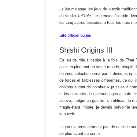
Le jeu mélange les jeux de puzzle traditi
du studio
TellTale
. Le premier épisode devr
les cinq autres épisodes à tous les trois mo
Site officiel du jeu
Shishi Origins III
Ce jeu de rôle s’inspire à la fois de
Final 
qu’ils exploreront un vaste monde, peuplé d
où vous sélectionnerez parmi diverses opt
de forces et faiblesses différentes, ce qui i
donjons auront de nombreux puzzles à complé
et les habiletés des personnages afin de le
alcôve, malgré un gouffre. En utilisant la m
magie étant limitée, je devais prévoir le t
le puzzle.
Le jeu n’a présentement pas de date de sort
de plus avant sa sortie.