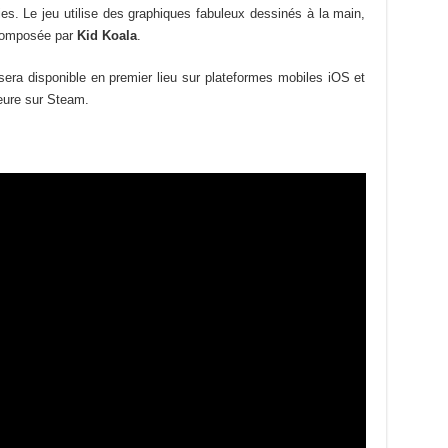
es. Le jeu utilise des graphiques fabuleux dessinés à la main,
 composée par
Kid Koala
.
 sera disponible en premier lieu sur plateformes mobiles iOS et
eure sur Steam.