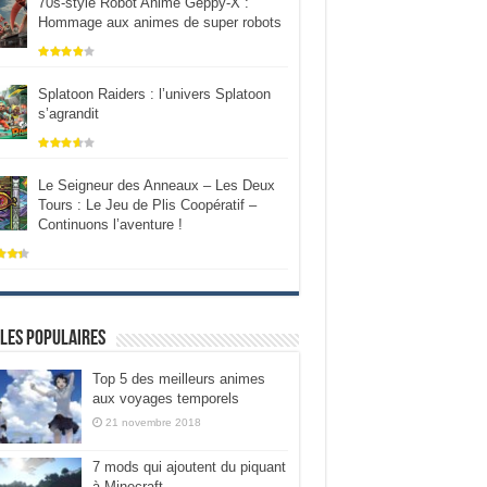
70s-style Robot Anime Geppy-X :
Hommage aux animes de super robots
Splatoon Raiders : l’univers Splatoon
s’agrandit
Le Seigneur des Anneaux – Les Deux
Tours : Le Jeu de Plis Coopératif –
Continuons l’aventure !
les populaires
Top 5 des meilleurs animes
aux voyages temporels
21 novembre 2018
7 mods qui ajoutent du piquant
à Minecraft