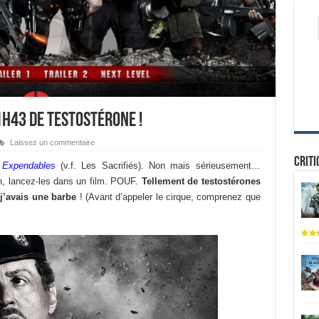
1h43 de testostérone !
Laissez un commentaire
Criti
s
Expendables
(v.f. Les Sacrifiés). Non mais sérieusement…
on, lancez-les dans un film. POUF.
Tellement de testostérones
j’avais une barbe
! (Avant d’appeler le cirque, comprenez que