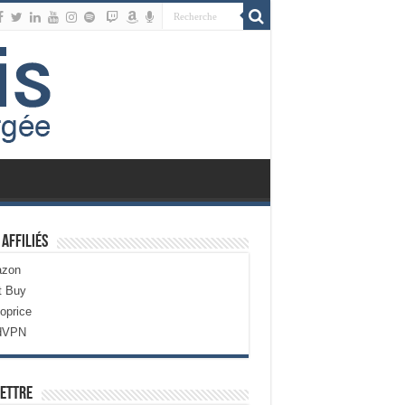
 Affiliés
zon
t Buy
oprice
dVPN
ettre