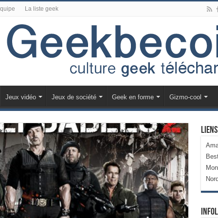
équipe
La liste geek
Jeux vidéo
Jeux de société
Geek en forme
Gizmo-cool
Liens
Ama
Bes
Mon
Nor
Infol