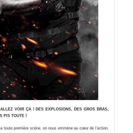
 ALLEZ VOIR ÇA ! DES EXPLOSIONS, DES GROS BRAS,
 PIS TOUTE !
a toute première scène, on nous emmène au cœur de l’action,