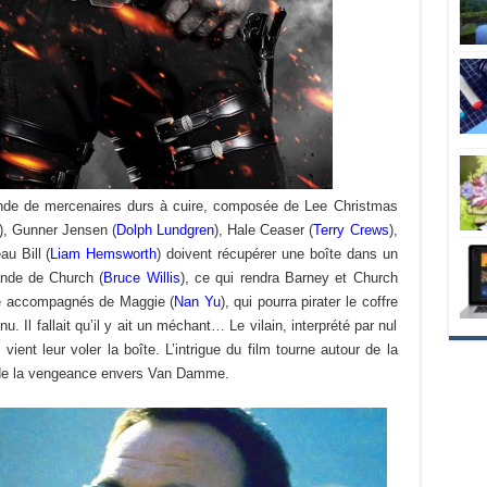
ande de mercenaires durs à cuire, composée de Lee Christmas
), Gunner Jensen (
Dolph Lundgren
), Hale Ceaser (
Terry Crews
),
au Bill (
Liam Hemsworth
) doivent récupérer une boîte dans un
ande de Church (
Bruce Willis
), ce qui rendra Barney et Church
être accompagnés de Maggie (
Nan Yu
), qui pourra pirater le coffre
u. Il fallait qu’il y ait un méchant… Le vilain, interprété par nul
, vient leur voler la boîte. L’intrigue du film tourne autour de la
t de la vengeance envers Van Damme.