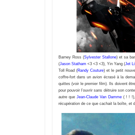
Barney Ross (
Sylvester Stallone
) et sa b
(
Jason Statham
<3 <3 <3), Yin Yang (
Jet Li
Toll Road (
Randy Couture
) et le petit nouve
coffre-fort dans un avion écrasé à la dem
quittes (voir le premier film). Ils doivent 
pour pouvoir l’ouvrir sans détruire son conten
autre que
Jean-Claude Van Damme
( ! ! !)
récupération de ce que cachait la boîte, e