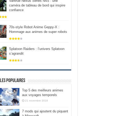
Vantrue Nexus Series N4S : une
caméra de tableau de bord qui inspire
confiance
70s-style Robot Anime Geppy-X :
Hommage aux animes de super robots
Splatoon Raiders : l’univers Splatoon
s’agrandit
les populaires
Top 5 des meilleurs animes
aux voyages temporels
21 novembre 2018
7 mods qui ajoutent du piquant
à Minecraft