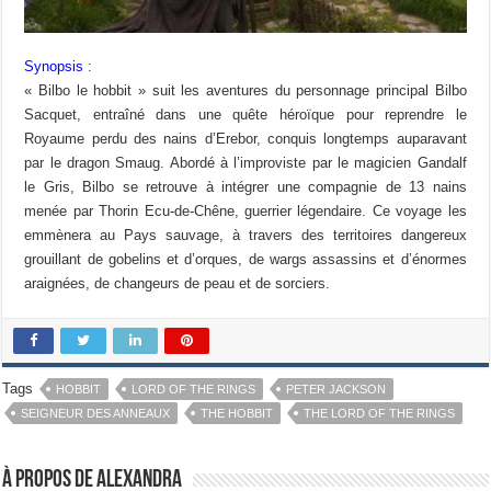
Synopsis
:
« Bilbo le hobbit » suit les aventures du personnage principal Bilbo
Sacquet, entraîné dans une quête héroïque pour reprendre le
Royaume perdu des nains d’Erebor, conquis longtemps auparavant
par le dragon Smaug. Abordé à l’improviste par le magicien Gandalf
le Gris, Bilbo se retrouve à intégrer une compagnie de 13 nains
menée par Thorin Ecu-de-Chêne, guerrier légendaire. Ce voyage les
emmènera au Pays sauvage, à travers des territoires dangereux
grouillant de gobelins et d’orques, de wargs assassins et d’énormes
araignées, de changeurs de peau et de sorciers.
Tags
HOBBIT
LORD OF THE RINGS
PETER JACKSON
SEIGNEUR DES ANNEAUX
THE HOBBIT
THE LORD OF THE RINGS
À propos de Alexandra