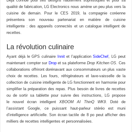
Déjà connue pour ses designs hautement sophistiqués et pour sa
qualité de fabrication, LG Electronics nous amène un peu plus vers la
cuisine de demain. Pour le CES 2019, la compagnie coréenne
présentera son nouveau partenariat en matière de cuisine
intelligente : des appareils connectés et un catalogue intelligent de
recettes.
La révolution culinaire
Ayant déjà le GPS culinaire
Innit
et l’application
SideChef
, LG peut
maintenant compter sur
Drop
et sa plateforme
Drop Kitchen OS
. Ces
collaborations offriront dorénavant aux consommateurs un plus vaste
choix de recettes. Les fours, réfrigérateurs et lave-vaisselle de la
collection de cuisine intelligente de LG fonctionnent en harmonie pour
simplifier la préparation des repas. Plus besoin de livres de recettes
ou de sortir sa tablette pour suivre des instructions, LG propose
le nouvel écran intelligent
XBOOM AI ThinQ WK9
. Doté de
l’assistant Google, ce puissant haut-parleur stéréo est muni
d’intelligence artificielle. Son écran tactile de 8 po peut afficher des
milliers de recettes intelligentes et personnalisées.