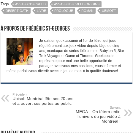
Tags
ASSASSIN'S CREED
ASSASSIN'S CREED ORIGINS
DESERT OATH
LIVRE
PROLOGUE
ROMAN
UBISOFT
À propos de Frédéric St-Georges
Je suis un geek assumé et fier de l'être, qui joue
régulièrement aux jeux vidéo depuis l'âge de cinq
ans, maniaque de séries télé comme Babylon 5, Star
Trek Voyager et Game of Thrones. Geekbecois
représente pour moi une belle opportunité de
partager avec vous mes passions, vous informer et
même parfois vous divertir avec un jeu de mots à la qualité douteuse!
Précédent
Ubisoft Montréal fête ses 20 ans
et a ouvert ses portes au public
Suivant
MEGA – On fêtera enfin
l’univers du jeu vidéo à
Montréal !