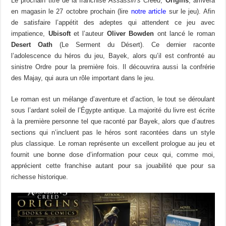
Le prochain titre de la franchise
Assassin’s Creed
,
Origins
, arrivera
en magasin le 27 octobre prochain (lire
notre article
sur le jeu). Afin
de satisfaire l’appétit des adeptes qui attendent ce jeu avec
impatience,
Ubisoft
et l’auteur
Oliver Bowden
ont lancé le roman
Desert Oath
(Le Serment du Désert). Ce dernier raconte
l’adolescence du héros du jeu, Bayek, alors qu’il est confronté au
sinistre Ordre pour la première fois. Il découvrira aussi la confrérie
des Majay, qui aura un rôle important dans le jeu.
Le roman est un mélange d’aventure et d’action, le tout se déroulant
sous l’ardant soleil de l’Égypte antique. La majorité du livre est écrite
à la première personne tel que raconté par Bayek, alors que d’autres
sections qui n’incluent pas le héros sont racontées dans un style
plus classique. Le roman représente un excellent prologue au jeu et
fournit une bonne dose d’information pour ceux qui, comme moi,
apprécient cette franchise autant pour sa jouabilité que pour sa
richesse historique.