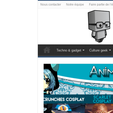
Nous contacter
Notre équipe
Faire partie de l’
Techno & gadget
Culture geek