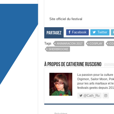
Site officiel du festival
Facebook
Twitter
Partagez
Tags
ANIMARACON 2017
COSPLAY
CO
SHERBROOKE
À propos de Catherine Ruscigno
La passion pour la cultur
Digimon, Sailor Moon, Pok
pour les arts martiaux et l
festivals geeks depuis 201
@Cath_Ru
Précédent