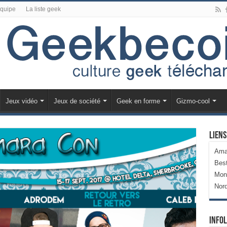
équipe
La liste geek
Jeux vidéo
Jeux de société
Geek en forme
Gizmo-cool
Liens
Ama
Bes
Mon
Nor
Infol