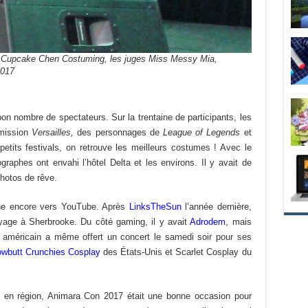
ice Cupcake Chen Costuming, les juges Miss Messy Mia,
2017
bon nombre de spectateurs. Sur la trentaine de participants, les
émission
Versailles,
des personnages de
League of Legends
et
petits festivals, on retrouve les meilleurs costumes ! Avec le
raphes ont envahi l’hôtel Delta et les environs. Il y avait de
hotos de rêve.
rne encore vers YouTube. Après
LinksTheSun
l’année dernière,
oyage à Sherbrooke. Du côté gaming, il y avait
Adrodem
, mais
 américain a même offert un concert le samedi soir pour ses
wbutt Crunchies Cosplay
des États-Unis et Scarlet Cosplay du
s en région, Animara Con 2017 était une bonne occasion pour