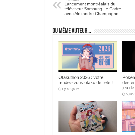
Lancement montréalais du
téléviseur Samsung Le Cadre
avec Alexandre Champagne
Du même auteur...
Otakuthon 2026 : votre
Pokém
rendez-vous otaku de l’été !
des e
jeu de
il y a 6 jours
5 juin