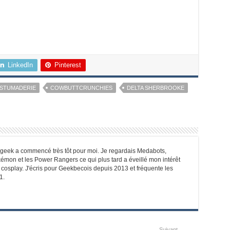
LinkedIn
Pinterest
STUMADERIE
COWBUTTCRUNCHIES
DELTA SHERBROOKE
e geek a commencé très tôt pour moi. Je regardais Medabots,
émon et les Power Rangers ce qui plus tard a éveillé mon intérêt
e cosplay. J'écris pour Geekbecois depuis 2013 et fréquente les
1.
Suivant