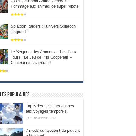
70s-style Robot Anime Geppy-X :
Hommage aux animes de super robots
Splatoon Raiders : l’univers Splatoon
s’agrandit
Le Seigneur des Anneaux – Les Deux
Tours : Le Jeu de Plis Coopératif –
Continuons l’aventure !
les populaires
Top 5 des meilleurs animes
aux voyages temporels
21 novembre 2018
7 mods qui ajoutent du piquant
à Minecraft