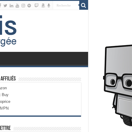
 Affiliés
zon
t Buy
oprice
dVPN
ettre