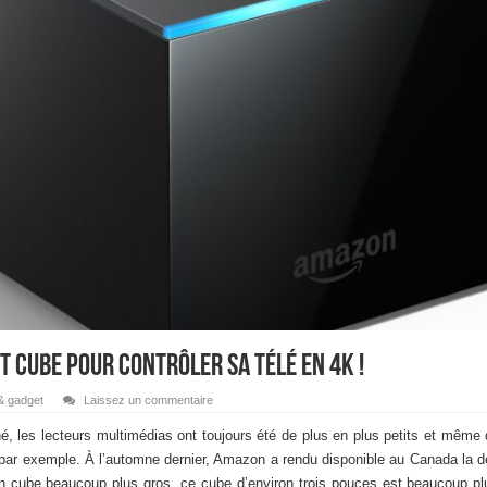
t cube pour contrôler sa télé en 4K !
& gadget
Laissez un commentaire
, les lecteurs multimédias ont toujours été de plus en plus petits et mêm
par exemple. À l’automne dernier, Amazon a rendu disponible au Canada la 
 un cube beaucoup plus gros, ce cube d’environ trois pouces est beaucoup p