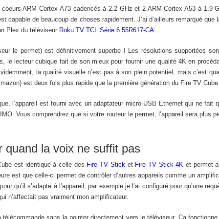
4 coeurs ARM Cortex A73 cadencés à 2.2 GHz et 2 ARM Cortex A53 à 1.9
 est capable de beaucoup de choses rapidement. J’ai d’ailleurs remarqué que
on Plex du téléviseur
Roku TV TCL Série 6 55R617-CA
.
viseur le permet) est définitivement superbe ! Les résolutions supportées 
 le lecteur cubique fait de son mieux pour fournir une qualité 4K en procéd
Évidemment, la qualité visuelle n’est pas à son plein potentiel, mais c’est 
Amazon) est deux fois plus rapide que la première génération du Fire TV Cube
ue, l’appareil est fourni avec un adaptateur micro-USB Ethernet qui ne fait 
MO. Vous comprendrez que si votre routeur le permet, l’appareil sera plus pe
uand la voix ne suffit pas
Cube est identique à celle des
Fire TV Stick
et
Fire TV Stick 4K
et permet au
re est que celle-ci permet de contrôler d’autres appareils comme un amplifica
pour qu’il s’adapte à l’appareil, par exemple je l’ai configuré pour qu’une re
qui n’affectait pas vraiment mon amplificateur.
la télécommande sans la pointer directement vers le téléviseur. Ça fonctionne