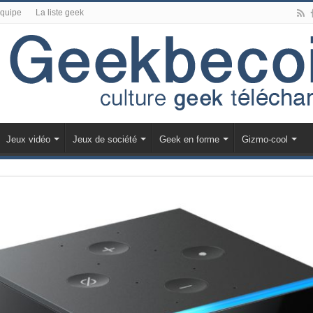
équipe
La liste geek
Jeux vidéo
Jeux de société
Geek en forme
Gizmo-cool