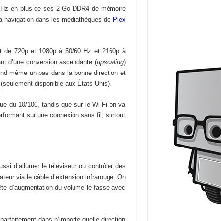
 GHz en plus de ses 2 Go DDR4 de mémoire
 la navigation dans les médiathèques de
Plex
sont de 720p et 1080p à 50/60 Hz et 2160p à
ant d’une conversion ascendante (
upscaling
)
quand même un pas dans la bonne direction et
 (seulement disponible aux États-Unis).
que du 10/100, tandis que sur le Wi-Fi on va
rformant sur une connexion sans fil, surtout
ssi d’allumer le téléviseur ou contrôler des
teur via le câble d’extension infrarouge. On
quête d’augmentation du volume le fasse avec
 parfaitement dans n’importe quelle direction