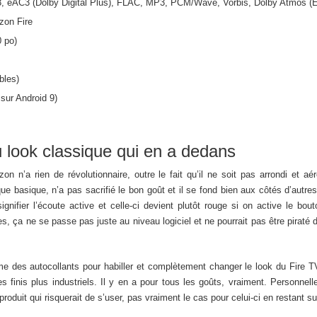
3, eAC3 (Dolby Digital Plus), FLAC, MP3, PCM/Wave, Vorbis, Dolby Atmos 
zon Fire
 po)
bles)
sur Android 9)
u look classique qui en a dedans
n n’a rien de révolutionnaire, outre le fait qu’il ne soit pas arrondi et
 basique, n’a pas sacrifié le bon goût et il se fond bien aux côtés d’autres 
signifier l’écoute active et celle-ci devient plutôt rouge si on active le 
es, ça ne se passe pas juste au niveau logiciel et ne pourrait pas être piraté
me des autocollants pour habiller et complètement changer le look du Fire 
nis plus industriels. Il y en a pour tous les goûts, vraiment. Personnellem
 produit qui risquerait de s’user, pas vraiment le cas pour celui-ci en restant s