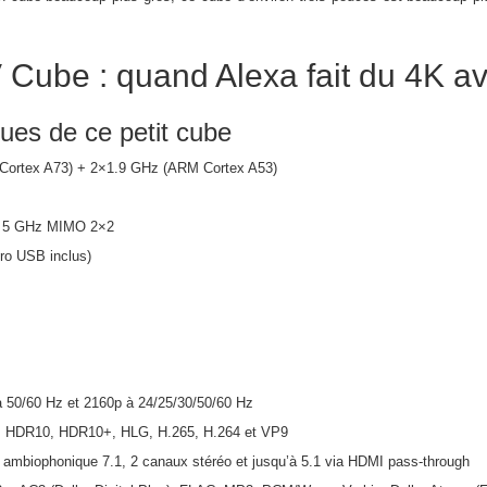
Cube : quand Alexa fait du 4K av
ques de ce petit cube
Cortex A73) + 2×1.9 GHz (ARM Cortex A53)
 et 5 GHz MIMO 2×2
cro USB inclus)
à 50/60 Hz et 2160p à 24/25/30/50/60 Hz
n, HDR10, HDR10+, HLG, H.265, H.264 et VP9
 ambiophonique 7.1, 2 canaux stéréo et jusqu’à 5.1 via HDMI pass-through