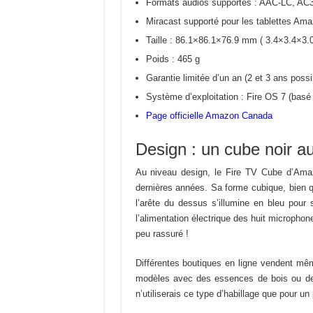
Formats audios supportés : AAC-LC, AC
Miracast supporté pour les tablettes Ama
Taille : 86.1×86.1×76.9 mm ( 3.4×3.4×3.0
Poids : 465 g
Garantie limitée d’un an (2 et 3 ans possi
Système d’exploitation : Fire OS 7 (basé 
Page officielle Amazon Canada
Design : un cube noir a
Au niveau design, le Fire TV Cube d’Amazo
dernières années. Sa forme cubique, bien que
l’arête du dessus s’illumine en bleu pour 
l’alimentation électrique des huit microphon
peu rassuré !
Différentes boutiques en ligne vendent mê
modèles avec des essences de bois ou des fi
n’utiliserais ce type d’habillage que pour un