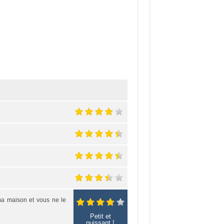
éma maison et vous ne le
Petit et
puissant !