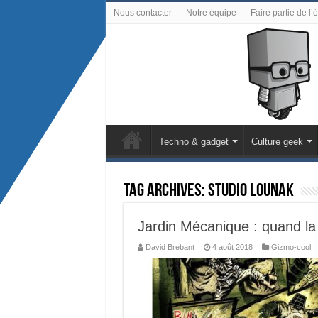
Nous contacter
Notre équipe
Faire partie de l’
Techno & gadget
Culture geek
Tag Archives:
Studio Lounak
Jardin Mécanique : quand la
David Brebant
4 août 2018
Gizmo-cool