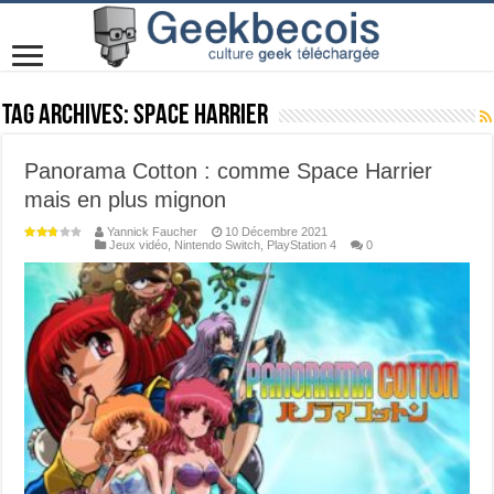
Tag Archives:
Space Harrier
Panorama Cotton : comme Space Harrier
mais en plus mignon
Yannick Faucher
10 Décembre 2021
Jeux vidéo
,
Nintendo Switch
,
PlayStation 4
0