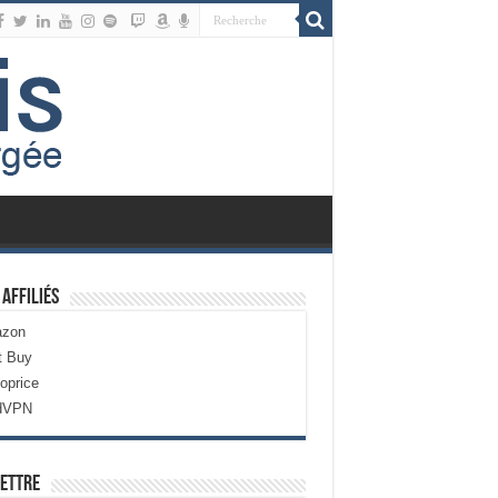
 Affiliés
zon
t Buy
oprice
dVPN
ettre