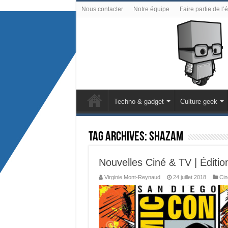
Nous contacter
Notre équipe
Faire partie de l’
Techno & gadget
Culture geek
Tag Archives:
Shazam
Nouvelles Ciné & TV | Éditi
Virginie Mont-Reynaud
24 juillet 2018
Cin