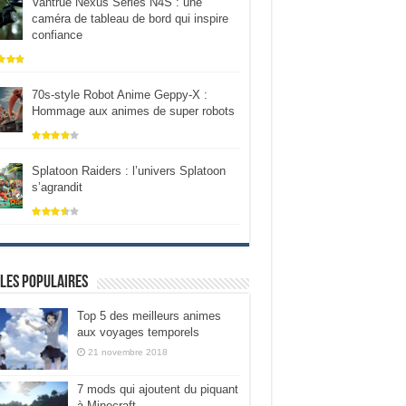
Vantrue Nexus Series N4S : une
caméra de tableau de bord qui inspire
confiance
70s-style Robot Anime Geppy-X :
Hommage aux animes de super robots
Splatoon Raiders : l’univers Splatoon
s’agrandit
les populaires
Top 5 des meilleurs animes
aux voyages temporels
21 novembre 2018
7 mods qui ajoutent du piquant
à Minecraft