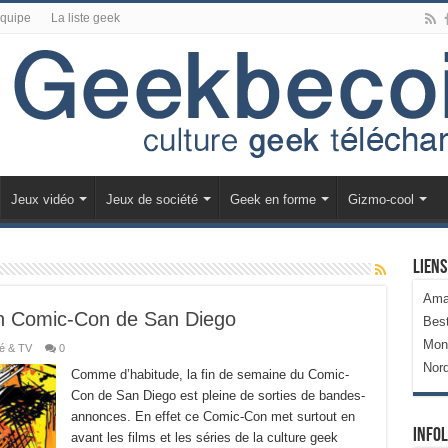
équipe
La liste geek
Jeux vidéo
Jeux de société
Geek en forme
Gizmo-cool
Liens
Ama
on Comic-Con de San Diego
Bes
Mon
é & TV
0
Nor
Comme d’habitude, la fin de semaine du Comic-
Con de San Diego est pleine de sorties de bandes-
annonces. En effet ce Comic-Con met surtout en
Infol
avant les films et les séries de la culture geek