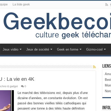
équipe
La liste geek
Jeux vidéo
Jeux de société
Geek en forme
Gizmo-cool
Liens
Ama
 : La vie en 4K
Bes
Mon
echno & gadget
0
Nor
Le marché des télévisions est, depuis plus d’une
dizaine d’années, en constante évolution. On est
passé des bonnes vieilles télés cathodiques qui
Infol
pesaient une tonne à des télés haute définition