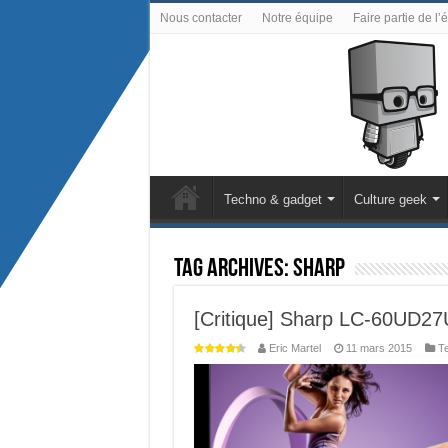
Nous contacter
Notre équipe
Faire partie de l’
Techno & gadget
Culture geek
Tag Archives:
Sharp
[Critique] Sharp LC-60UD27U
Eric Martel
11 mars 2015
T