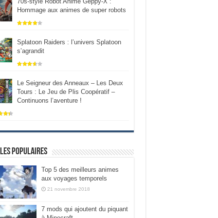
70s-style Robot Anime Geppy-X :
Hommage aux animes de super robots
Splatoon Raiders : l’univers Splatoon
s’agrandit
Le Seigneur des Anneaux – Les Deux
Tours : Le Jeu de Plis Coopératif –
Continuons l’aventure !
les populaires
Top 5 des meilleurs animes
aux voyages temporels
21 novembre 2018
7 mods qui ajoutent du piquant
à Minecraft