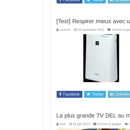
[Test] Respirer mieux avec un
Laurent
19 novembre 2012
Techno & ga
Facebook
Twitter
LinkedIn
La plus grande TV DEL au m
Khoi
21 juin 2012
Techno & gadget