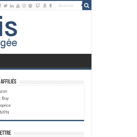
 Affiliés
zon
t Buy
oprice
dVPN
ettre