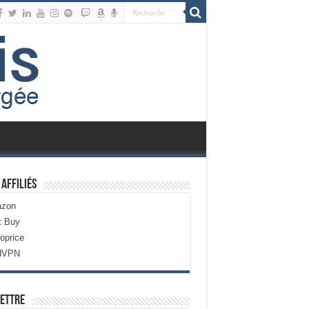
 Affiliés
zon
t Buy
oprice
dVPN
ettre