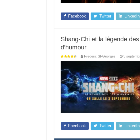
Facebook
Twitter
LinkedIn
Shang-Chi et la légende des 
d’humour
Frédéric St-Georges
3 septemb
Facebook
Twitter
LinkedIn