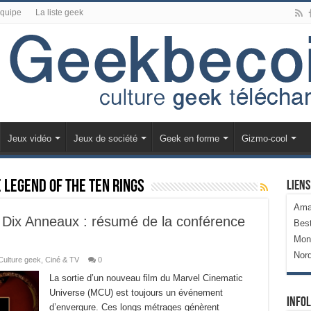
équipe
La liste geek
Jeux vidéo
Jeux de société
Geek en forme
Gizmo-cool
 Legend of the Ten Rings
Liens
Ama
 Dix Anneaux : résumé de la conférence
Bes
Mon
Nor
Culture geek
,
Ciné & TV
0
La sortie d’un nouveau film du Marvel Cinematic
Universe (MCU) est toujours un événement
Infol
d’envergure. Ces longs métrages génèrent