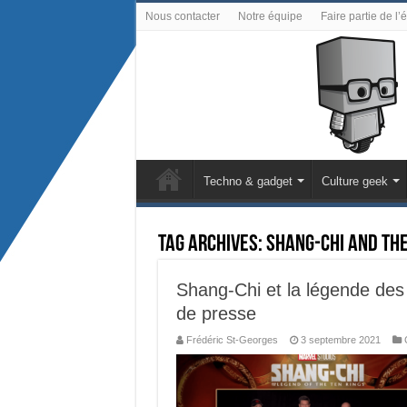
Nous contacter
Notre équipe
Faire partie de l’
Techno & gadget
Culture geek
Tag Archives:
Shang-Chi and the
Shang-Chi et la légende des
de presse
Frédéric St-Georges
3 septembre 2021