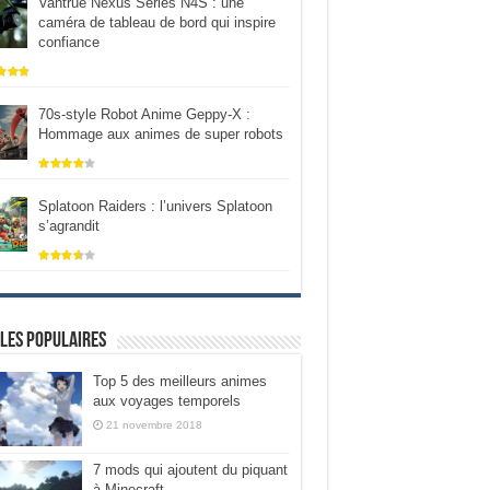
Vantrue Nexus Series N4S : une
caméra de tableau de bord qui inspire
confiance
70s-style Robot Anime Geppy-X :
Hommage aux animes de super robots
Splatoon Raiders : l’univers Splatoon
s’agrandit
les populaires
Top 5 des meilleurs animes
aux voyages temporels
21 novembre 2018
7 mods qui ajoutent du piquant
à Minecraft