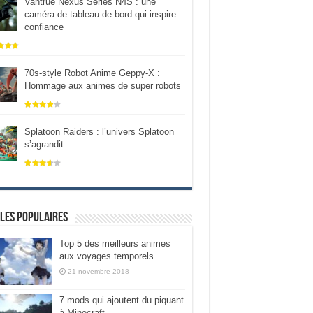
Vantrue Nexus Series N4S : une
caméra de tableau de bord qui inspire
confiance
70s-style Robot Anime Geppy-X :
Hommage aux animes de super robots
Splatoon Raiders : l’univers Splatoon
s’agrandit
les populaires
Top 5 des meilleurs animes
aux voyages temporels
21 novembre 2018
7 mods qui ajoutent du piquant
à Minecraft