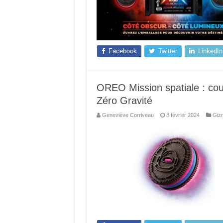
Facebook
Twitter
LinkedIn
OREO Mission spatiale : co
Zéro Gravité
Geneviève Corriveau
8 février 2024
Giz