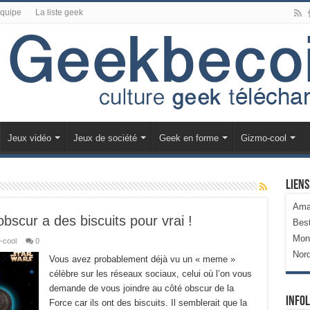
équipe
La liste geek
Jeux vidéo
Jeux de société
Geek en forme
Gizmo-cool
Liens
Ama
scur a des biscuits pour vrai !
Bes
Mon
-cool
0
Nor
Vous avez probablement déjà vu un « meme »
célèbre sur les réseaux sociaux, celui où l’on vous
demande de vous joindre au côté obscur de la
Infol
Force car ils ont des biscuits. Il semblerait que la