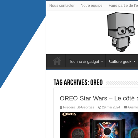
Nous contacter
Notre équipe
Faire partie de l’
Techno & gadget
Culture geek
Tag Archives:
OREO
OREO Star Wars – Le côté ob
Frédéric St-Georges
29 mai 2024
Gizmo