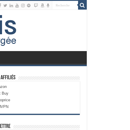
 Affiliés
zon
t Buy
oprice
dVPN
ettre