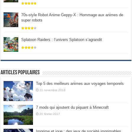
70s-style Robot Anime Geppy-X : Hommage aux animes de
super robots
Splatoon Raiders : l’univers Splatoon s’agrandit
Articles populaires
Top 5 des meilleurs animes aux voyages temporels
21 novembre 2018
7 mods qui ajoutent du piquant à Minecraft
20 février 2017
Imprime et joue : des jeux de société imprimables