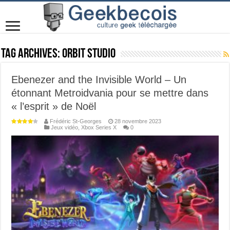
Tag Archives:
Orbit Studio
Ebenezer and the Invisible World – Un
étonnant Metroidvania pour se mettre dans
« l’esprit » de Noël
Frédéric St-Georges
28 novembre 2023
Jeux vidéo
,
Xbox Series X
0