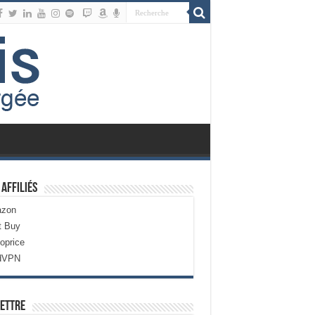
 Affiliés
zon
t Buy
oprice
dVPN
ettre