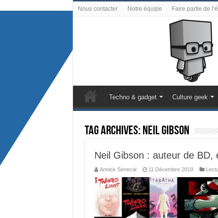
Nous contacter
Notre équipe
Faire partie de l’
Techno & gadget
Culture geek
Tag Archives:
Neil Gibson
Neil Gibson : auteur de BD, 
Annick Senecal
11 Décembre 2019
Lect