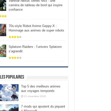
Vantrue Nexus Series N4S : une
caméra de tableau de bord qui inspire
confiance
70s-style Robot Anime Geppy-X :
Hommage aux animes de super robots
Splatoon Raiders : l’univers Splatoon
s’agrandit
les populaires
Top 5 des meilleurs animes
aux voyages temporels
21 novembre 2018
7 mods qui ajoutent du piquant
à Minecraft