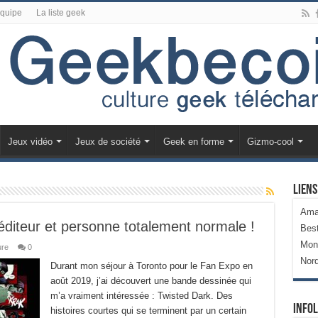
équipe
La liste geek
Jeux vidéo
Jeux de société
Geek en forme
Gizmo-cool
Liens
Ama
éditeur et personne totalement normale !
Bes
Mon
ure
0
Nor
Durant mon séjour à Toronto pour le Fan Expo en
août 2019, j’ai découvert une bande dessinée qui
m’a vraiment intéressée : Twisted Dark. Des
Infol
histoires courtes qui se terminent par un certain