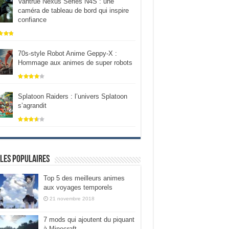
Vantrue Nexus Series N4S : une
caméra de tableau de bord qui inspire
confiance
70s-style Robot Anime Geppy-X :
Hommage aux animes de super robots
Splatoon Raiders : l’univers Splatoon
s’agrandit
les populaires
Top 5 des meilleurs animes
aux voyages temporels
21 novembre 2018
7 mods qui ajoutent du piquant
à Minecraft