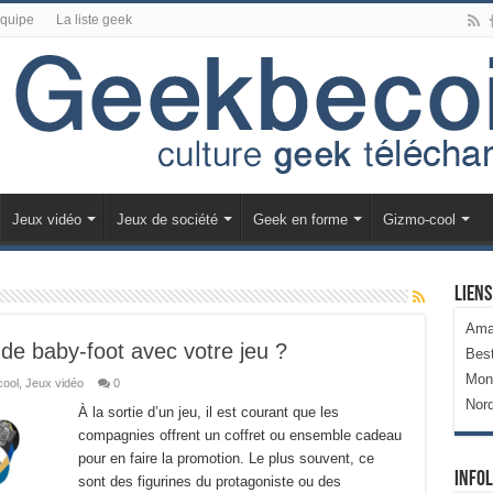
équipe
La liste geek
Jeux vidéo
Jeux de société
Geek en forme
Gizmo-cool
Liens
Ama
de baby-foot avec votre jeu ?
Bes
Mon
ool
,
Jeux vidéo
0
Nor
À la sortie d’un jeu, il est courant que les
compagnies offrent un coffret ou ensemble cadeau
pour en faire la promotion. Le plus souvent, ce
Infol
sont des figurines du protagoniste ou des