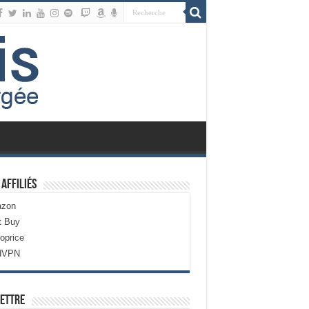
 Affiliés
zon
t Buy
oprice
dVPN
ettre