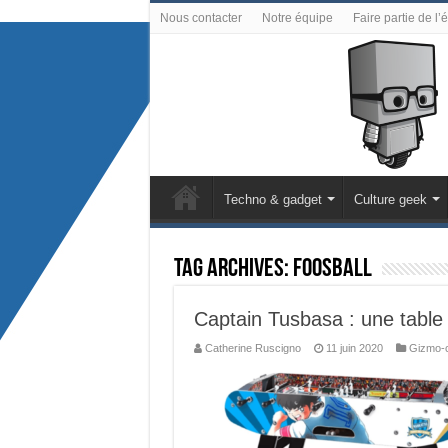
Nous contacter
Notre équipe
Faire partie de l’
Techno & gadget
Culture geek
Tag Archives:
Foosball
Captain Tusbasa : une table 
Catherine Ruscigno
11 juin 2020
Gizmo-c