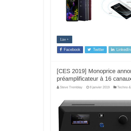
Lire +
Facebook
Twitter
LinkedIn
[CES 2019] Monoprice annon
préamplificateur à 16 canau
Steve Tremblay
8 janvier 2019
Techno &