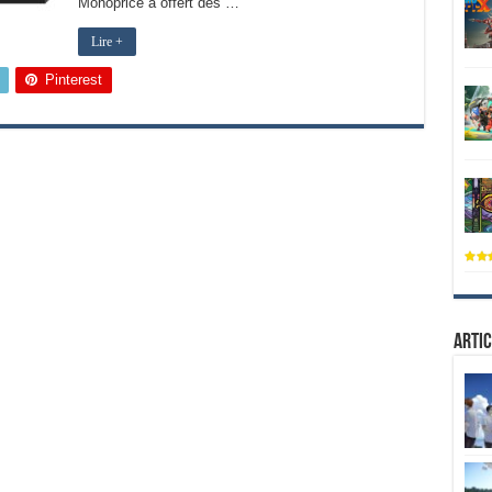
Monoprice a offert des …
Lire +
Pinterest
Artic