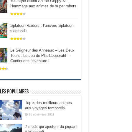
70s-style Robot Anime Geppy-X :
Hommage aux animes de super robots
Splatoon Raiders : l’univers Splatoon
s’agrandit
Le Seigneur des Anneaux – Les Deux
Tours : Le Jeu de Plis Coopératif –
Continuons l’aventure !
les populaires
Top 5 des meilleurs animes
aux voyages temporels
21 novembre 2018
7 mods qui ajoutent du piquant
à Minecraft