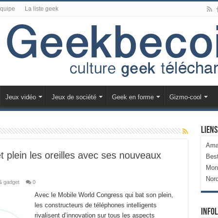
équipe
La liste geek
Jeux vidéo
Jeux de société
Geek en forme
Gizmo-cool
Liens
Ama
plein les oreilles avec ses nouveaux
Bes
Mon
Nor
& gadget
0
Avec le Mobile World Congress qui bat son plein,
les constructeurs de téléphones intelligents
Infol
rivalisent d’innovation sur tous les aspects