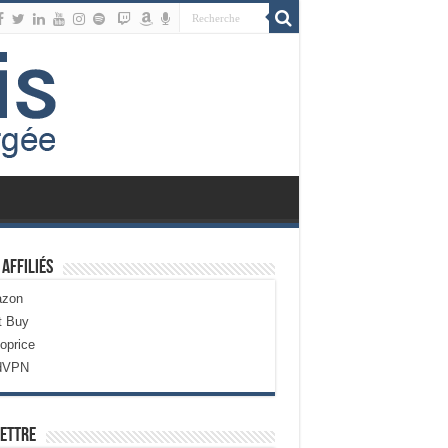
 Affiliés
zon
t Buy
oprice
dVPN
ettre