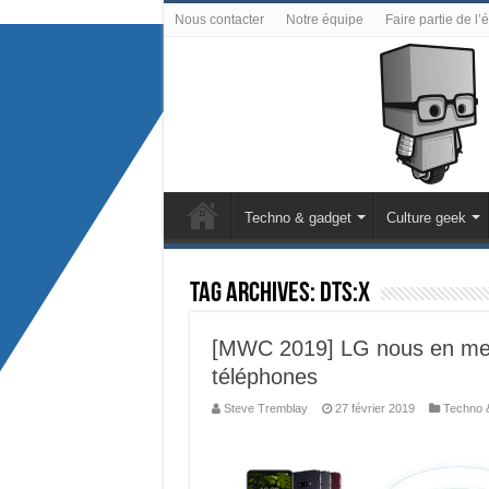
Nous contacter
Notre équipe
Faire partie de l’
Techno & gadget
Culture geek
Tag Archives:
DTS:X
[MWC 2019] LG nous en met 
téléphones
Steve Tremblay
27 février 2019
Techno 