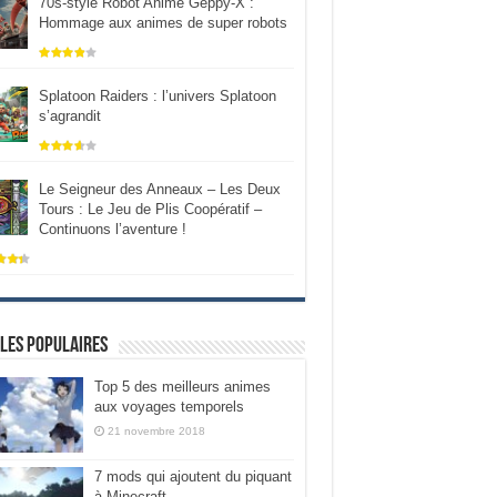
70s-style Robot Anime Geppy-X :
Hommage aux animes de super robots
Splatoon Raiders : l’univers Splatoon
s’agrandit
Le Seigneur des Anneaux – Les Deux
Tours : Le Jeu de Plis Coopératif –
Continuons l’aventure !
les populaires
Top 5 des meilleurs animes
aux voyages temporels
21 novembre 2018
7 mods qui ajoutent du piquant
à Minecraft