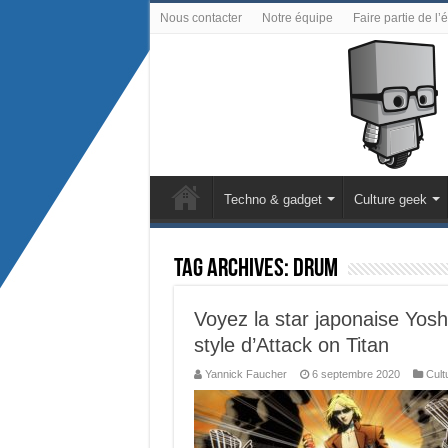
Nous contacter
Notre équipe
Faire partie de l’
Techno & gadget
Culture geek
Tag Archives:
drum
Voyez la star japonaise Yosh
style d’Attack on Titan
Yannick Faucher
6 septembre 2020
Cult