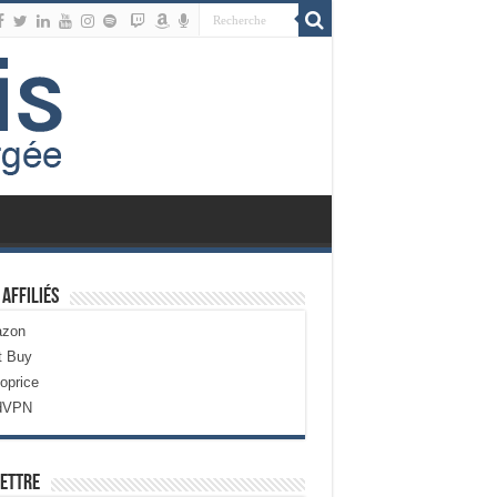
 Affiliés
zon
t Buy
oprice
dVPN
ettre