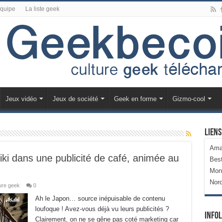
équipe
La liste geek
Jeux vidéo
Jeux de société
Geek en forme
Gizmo-cool
Liens
Ama
iki dans une publicité de café, animée au
Bes
Mon
Nor
ure geek
0
Ah le Japon… source inépuisable de contenu
loufoque ! Avez-vous déjà vu leurs publicités ?
Infol
Clairement, on ne se gêne pas coté marketing car