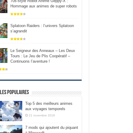
70s-style Robot Anime Geppy-X :
Hommage aux animes de super robots
Splatoon Raiders : l’univers Splatoon
s’agrandit
Le Seigneur des Anneaux – Les Deux
Tours : Le Jeu de Plis Coopératif –
Continuons l’aventure !
les populaires
Top 5 des meilleurs animes
aux voyages temporels
21 novembre 2018
7 mods qui ajoutent du piquant
à Minecraft