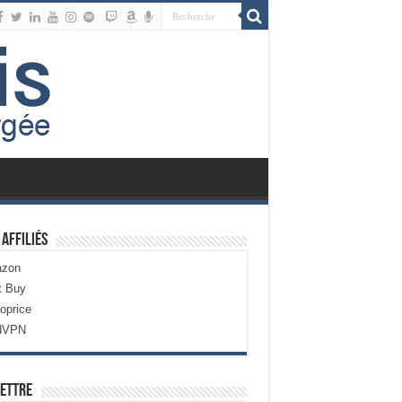
 Affiliés
zon
t Buy
oprice
dVPN
ettre