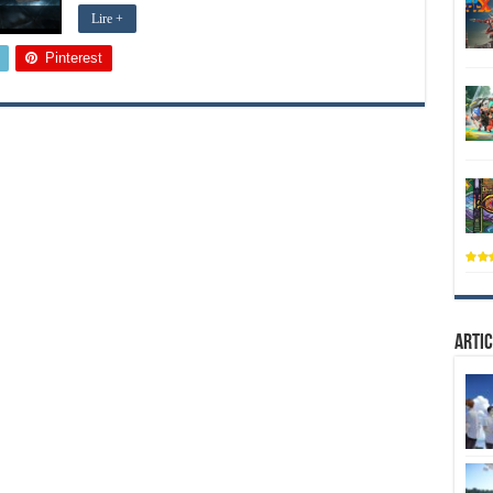
Lire +
Pinterest
Artic