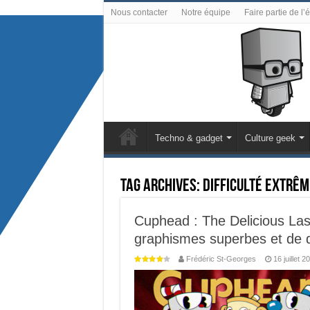
Nous contacter
Notre équipe
Faire partie de l’
Techno & gadget
Culture geek
Tag Archives:
Difficulté extrêm
Cuphead : The Delicious Las
graphismes superbes et de di
Frédéric St-Georges
16 juillet 2