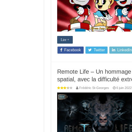
Lire +
Facebook
Twitter
LinkedIn
Remote Life – Un hommage au
spatial, avec la difficulté e
Frédéric St-Georges
6 juin 2022