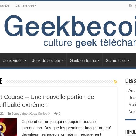
équipe
La liste geek
Jeux vidéo
Jeux de société
Geek en forme
Gizmo-cool
e
Liens
Ama
t Course – Une nouvelle portion de
Bes
fficulté extrême !
Mon
Nor
022
Jeux vidéo
,
Xbox Series X
0
Cuphead est un jeu qui ne requiert aucune
introduction. Dès que les premières images ont été
Infol
dévoilées, les joueurs ont été immédiatement