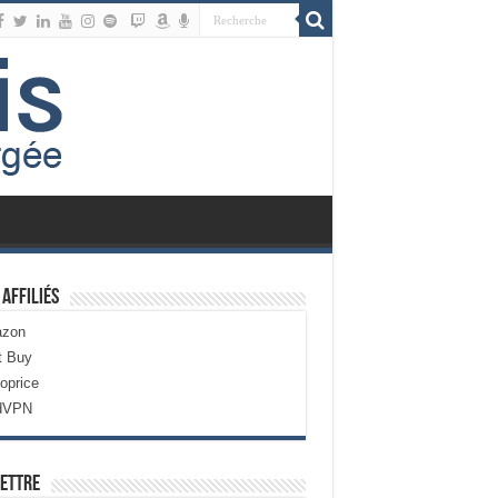
 Affiliés
zon
t Buy
oprice
dVPN
ettre