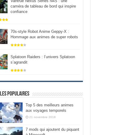
Vantrue Nexus Series N4S : une
caméra de tableau de bord qui inspire
confiance
70s-style Robot Anime Geppy-X :
Hommage aux animes de super robots
Splatoon Raiders : l’univers Splatoon
s’agrandit
les populaires
Top 5 des meilleurs animes
aux voyages temporels
21 novembre 2018
7 mods qui ajoutent du piquant
à Minecraft