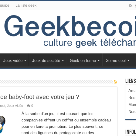
équipe
La liste geek
Jeux vidéo
Jeux de société
Geek en forme
Gizmo-cool
Liens
Ama
de baby-foot avec votre jeu ?
Bes
Mon
ool
,
Jeux vidéo
0
Nor
À la sortie d’un jeu, il est courant que les
compagnies offrent un coffret ou ensemble cadeau
pour en faire la promotion. Le plus souvent, ce
Infol
sont des figurines du protagoniste ou des