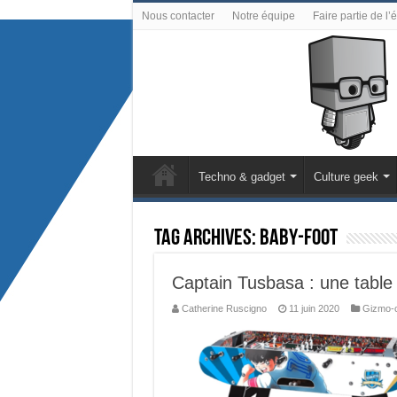
Nous contacter
Notre équipe
Faire partie de l’
Techno & gadget
Culture geek
Tag Archives:
baby-foot
Captain Tusbasa : une table 
Catherine Ruscigno
11 juin 2020
Gizmo-c