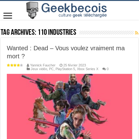
Tag Archives:
110 Industries
Wanted : Dead – Vous voulez vraiment ma
mort ?
Yannick Faucher
25 février 2023
Jeux vidéo
,
PC
,
PlayStation 5
,
Xbox Series X
0