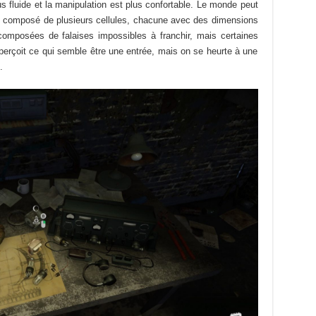
fluide et la manipulation est plus confortable. Le monde peut
ait composé de plusieurs cellules, chacune avec des dimensions
 composées de falaises impossibles à franchir, mais certaines
 aperçoit ce qui semble être une entrée, mais on se heurte à une
.