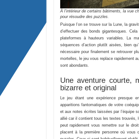
À l’intérieur de certains bâtiments, la vue 
pour résoudre des puzzles.
Puisque l’on se trouve sur la Lune, la grav
d’effectuer des bonds gigantesques. Cel
plateformes à hauteurs variables. La m
séquences d’action plutôt aisées, bien qu’i
nécessaire pour finalement se retrouver p
mortelles, le jeu vous replace rapidement a
sont abondants.
Une aventure courte, 
bizarre et original
Le jeu étant une expérience presque enti
apparitions fantomatiques de votre coéquipi
et aux notes écrites laissées par l’équipe s
allié car il contient tous les textes trouvés
peut rapidement vous remettre sur le droi
placent à la première personne où vous 
puzzles. Ceux-ci sont habituellement plutôt 