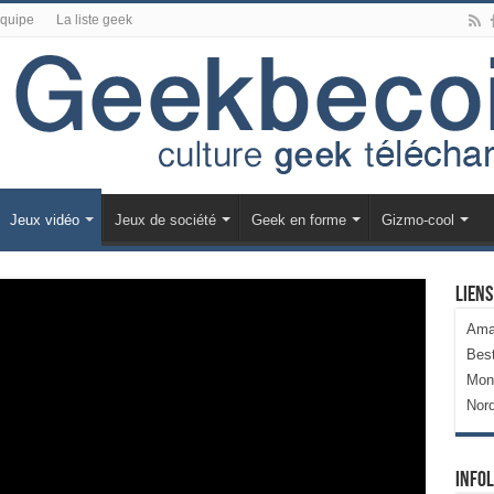
équipe
La liste geek
Jeux vidéo
Jeux de société
Geek en forme
Gizmo-cool
Liens
Ama
Bes
Mon
Nor
Infol