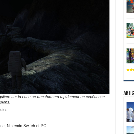
Artic
égulière sur la Lune se transformera rapidement en expérience
sions.
dios
ne, Nintendo Switch et PC