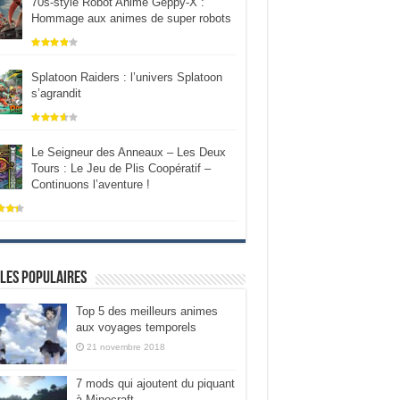
70s-style Robot Anime Geppy-X :
Hommage aux animes de super robots
Splatoon Raiders : l’univers Splatoon
s’agrandit
Le Seigneur des Anneaux – Les Deux
Tours : Le Jeu de Plis Coopératif –
Continuons l’aventure !
les populaires
Top 5 des meilleurs animes
aux voyages temporels
21 novembre 2018
7 mods qui ajoutent du piquant
à Minecraft