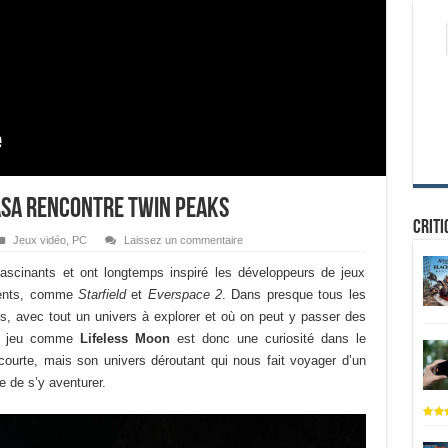
ASA rencontre Twin Peaks
Criti
Jeux vidéo
,
PC
Laissez un commentaire
fascinants et ont longtemps inspiré les développeurs de jeux
écents, comme
Starfield
et
Everspace 2
. Dans presque tous les
es, avec tout un univers à explorer et où on peut y passer des
 Un jeu comme
Lifeless Moon
est donc une curiosité dans le
 courte, mais son univers déroutant qui nous fait voyager d’un
e de s’y aventurer.