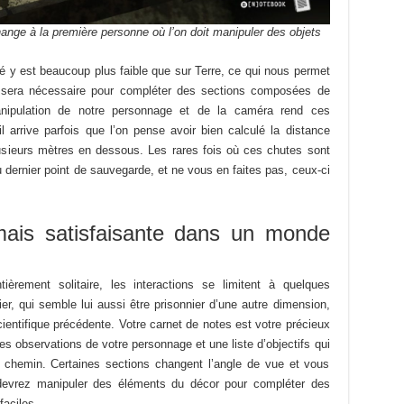
change à la première personne où l’on doit manipuler des objets
ité y est beaucoup plus faible que sur Terre, ce qui nous permet
a sera nécessaire pour compléter des sections composées de
anipulation de notre personnage et de la caméra rend ces
l arrive parfois que l’on pense avoir bien calculé la distance
lusieurs mètres en dessous. Les rares fois où ces chutes sont
u dernier point de sauvegarde, et ne vous en faites pas, ceux-ci
mais satisfaisante dans un monde
èrement solitaire, les interactions se limitent à quelques
er, qui semble lui aussi être prisonnier d’une autre dimension,
cientifique précédente. Votre carnet de notes est votre précieux
, les observations de votre personnage et une liste d’objectifs qui
t chemin. Certaines sections changent l’angle de vue et vous
devrez manipuler des éléments du décor pour compléter des
faciles.