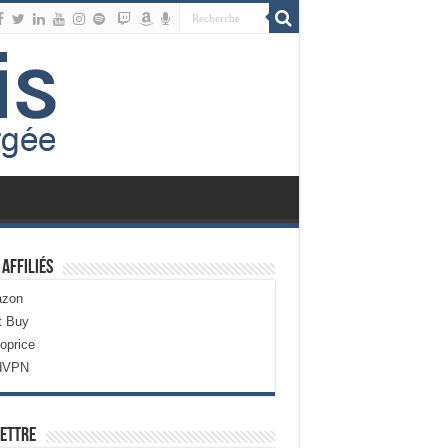
 Affiliés
zon
t Buy
oprice
dVPN
ettre