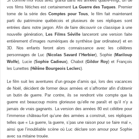
Si comme moi vous avez grandi dans les années quatre-vingt, un de
vos films fétiches est certainement
La Guerre des Tuques
. Premier
tome de la série des
Comptes pour Tous
, le film fait maintenant
parti du patrimoine québécois et plusieurs de ses répliques sont
entrées dans notre jargon. Afin de faire découvrir ce classique à une
nouvelle génération,
Les Films Séville
lanceront une version faite
entièrement d’images numériques de synthèse (par ordinateur) et en
3D. Nos enfants feront alors connaissance avec les célèbres
personnages de Luc (
Nicolas Savard l’Herbier
), Sophie (
Mariloup
Wolfe
), Lucie (
Sophie Cadieux
), Chabot (
Gildor Roy
) et François
les Lunettes (
Hélène Bourgeois Leclerc
).
Le film suit les aventures d’un groupe d’amis qui, lors des vacances
de Noël, décident de former deux armées et s’affronter afin d’obtenir
un butin de guerre. Par contre, ils se rendront vite compte que la
guerre est beaucoup moins glorieuse qu’elle ne paraît et qu’il n’y a
jamais de vrais gagnants. La version des années 80 est célèbre pour
l’immense château-fort qu’une des armées a construit, ses répliques
telles que « La guerre, la guerre, s’pas une raison pour se faire mal »,
ainsi que l’inoubliable scène où Luc déclare son amour pour Sophie
avec sa mitaine trouée.