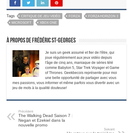
Tags
CRITIQUE DE JEU VIDÉO
FORZA
FORZA HORIZON 3
MICROSOFT
XBOX ONE
À propos de Frédéric St-Georges
Je suis un geek assumé et fier de l'être, qui
joue régulièrement aux jeux vidéo depuis
l'âge de cinq ans, maniaque de séries télé
comme Babylon 5, Star Trek Voyager et Game
of Thrones. Geekbecois représente pour moi
une belle opportunité de partager avec vous
mes passions, vous informer et même parfois vous divertir avec un
jeu de mots à la qualité douteuse!
Précédent
The Walking Dead Saison 7 :
Negan et Ezekiel dans la
nouvelle promo
Suivant