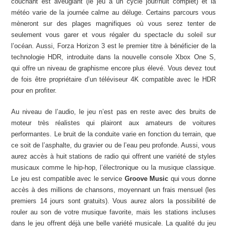
couchant est aveuglant (le jeu a un cycle jour/nuit complet) et la
météo varie de la journée calme au déluge. Certains parcours vous
mèneront sur des plages magnifiques où vous serez tenter de
seulement vous garer et vous régaler du spectacle du soleil sur
l’océan. Aussi, Forza Horizon 3 est le premier titre à bénéficier de la
technologie HDR, introduite dans la nouvelle console Xbox One S,
qui offre un niveau de graphisme encore plus élevé. Vous devez tout
de fois être propriétaire d’un téléviseur 4K compatible avec le HDR
pour en profiter.
Au niveau de l’audio, le jeu n’est pas en reste avec des bruits de
moteur très réalistes qui plairont aux amateurs de voitures
performantes. Le bruit de la conduite varie en fonction du terrain, que
ce soit de l’asphalte, du gravier ou de l’eau peu profonde. Aussi, vous
aurez accès à huit stations de radio qui offrent une variété de styles
musicaux comme le hip-hop, l’électronique ou la musique classique.
Le jeu est compatible avec le service
Groove Music
qui vous donne
accès à des millions de chansons, moyennant un frais mensuel (les
premiers 14 jours sont gratuits). Vous aurez alors la possibilité de
rouler au son de votre musique favorite, mais les stations incluses
dans le jeu offrent déjà une belle variété musicale. La qualité du jeu