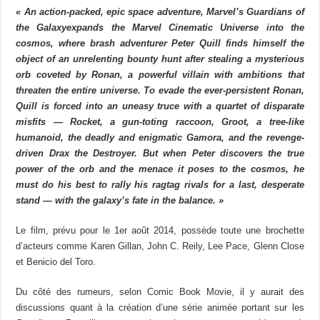
« An action-packed, epic space adventure, Marvel’s Guardians of
the Galaxyexpands the Marvel Cinematic Universe into the
cosmos, where brash adventurer Peter Quill finds himself the
object of an unrelenting bounty hunt after stealing a mysterious
orb coveted by Ronan, a powerful villain with ambitions that
threaten the entire universe. To evade the ever-persistent Ronan,
Quill is forced into an uneasy truce with a quartet of disparate
misfits — Rocket, a gun-toting raccoon, Groot, a tree-like
humanoid, the deadly and enigmatic Gamora, and the revenge-
driven Drax the Destroyer. But when Peter discovers the true
power of the orb and the menace it poses to the cosmos, he
must do his best to rally his ragtag rivals for a last, desperate
stand — with the galaxy’s fate in the balance. »
Le film, prévu pour le 1er août 2014, possède toute une brochette
d’acteurs comme Karen Gillan, John C. Reily, Lee Pace, Glenn Close
et Benicio del Toro.
Du côté des rumeurs, selon Comic Book Movie, il y aurait des
discussions quant à la création d’une série animée portant sur les