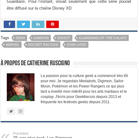
Guardians. Pour l’instant, onsait seulement que cette série pourait
être diffusé sur la chaîne Disney XD.
Tags
DRAX
GAMORA
GROOT
GUARDIANS OF THE GALAXY
MARVEL
ROCKET RACOON
STAR-LORD
À propos de Catherine Ruscigno
La passion pour la culture geek a commencé très tôt
pour moi. Je regardais Medabots, Digimon, Sailor
Moon, Pokémon et les Power Rangers ce qui plus
tard a éveillé mon intérêt pour les arts martiaux et le
cosplay. J'écris pour Geekbecois depuis 2013 et
fréquente les festivals geeks depuis 2011.
Précédent
25 ans plus tard, Les Simpson