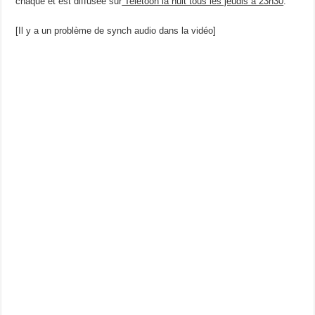
chaque et est diffusée sur
Teletoon la nuit tous les jeudis à 23h30
.
[Il y a un problème de synch audio dans la vidéo]