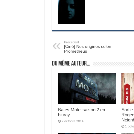
Précédent
[Ciné] Nos origines selon
Prometheus
Du même auteur...
Bates Motel saison 2 en
Sortie
bluray
Rogen
Neigh
7 octobre 2014
1 oct