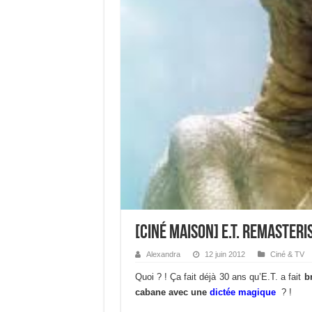
[Ciné maison] E.T. remasteri
Alexandra
12 juin 2012
Ciné & TV
Quoi ? ! Ça fait déjà 30 ans qu’E.T. a fait
br
cabane avec une
dictée magique
? !