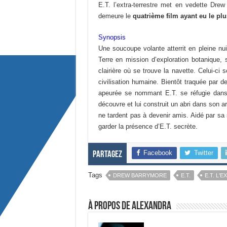
E.T. l’extra-terrestre met en vedette Dr
demeure le
quatrième film ayant eu le pl
Synopsis
Une soucoupe volante atterrit en pleine nu
Terre en mission d’exploration botanique, 
clairière où se trouve la navette. Celui-ci 
civilisation humaine. Bientôt traquée par d
apeurée se nommant E.T. se réfugie dans u
découvre et lui construit un abri dans son 
ne tardent pas à devenir amis. Aidé par sa s
garder la présence d’E.T. secrète.
Facebook
Twitter
Partagez
Tags
DREW BARRYMORE
E.T.
E.T. L'
À propos de Alexandra