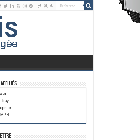
 Affiliés
zon
t Buy
oprice
dVPN
ettre