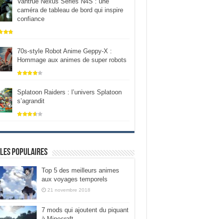
Vantrue Nexus Series N4S : une
caméra de tableau de bord qui inspire
confiance
70s-style Robot Anime Geppy-X :
Hommage aux animes de super robots
Splatoon Raiders : l’univers Splatoon
s’agrandit
les populaires
Top 5 des meilleurs animes
aux voyages temporels
21 novembre 2018
7 mods qui ajoutent du piquant
à Minecraft