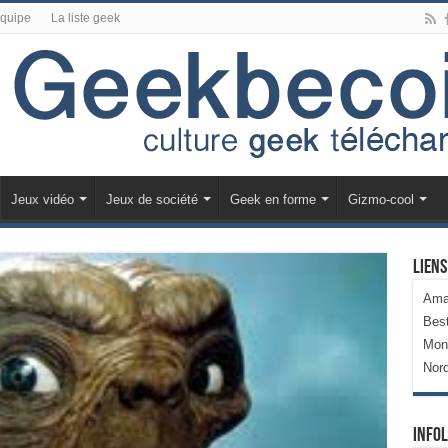
équipe
La liste geek
Jeux vidéo
Jeux de société
Geek en forme
Gizmo-cool
Liens
Ama
Bes
Mon
Nor
Infol