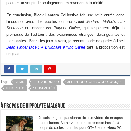
pousse un soupir de soulagement en revenant à la réalité.
En conclusion,
Black Lantern Collective
fait une belle entrée dans
l’industrie, avec des pépites comme
Caput Mortum
,
Muffle’s Life
Sentence
ou encore
No Players Online
, qui respectent déjà la
promesse de l’éditeur : des expériences étranges, dérangeantes et
fascinantes. Parmi les jeux à venir, je recommande de garder à l’oeil
Dead Finger Dice : A Billionaire Killing Game
tant la proposition est
originale.
Tags
DÉMO
JEU D'HORREUR
JEU D'HORREUR PSYCHOLOGIQUE
JEUX VIDÉO
NOUVEAUTÉS
À propos de Hippolyte Malgaud
Je suis un geek passionné de jeux vidéo, de mangas
et de cinéma. Mon aventure a commencé très tôt, à
coups de codes de triche pour GTA 3 sur le vieux PC