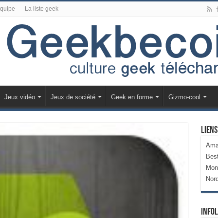
équipe
La liste geek
Jeux vidéo
Jeux de société
Geek en forme
Gizmo-cool
Liens
Ama
Bes
Mon
Nor
Infol