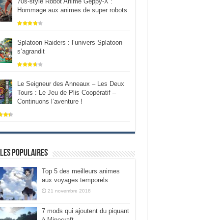
70s-style Robot Anime Geppy-X :
Hommage aux animes de super robots
Splatoon Raiders : l’univers Splatoon
s’agrandit
Le Seigneur des Anneaux – Les Deux
Tours : Le Jeu de Plis Coopératif –
Continuons l’aventure !
les populaires
Top 5 des meilleurs animes
aux voyages temporels
21 novembre 2018
7 mods qui ajoutent du piquant
à Minecraft