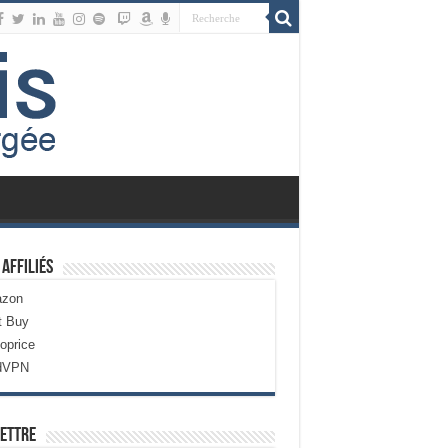
 Affiliés
zon
t Buy
oprice
dVPN
ettre