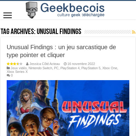
Tag Archives:
Unusual Findings
Unusual Findings : un jeu sarcastique de
type pointer et cliquer
Jessica Côté Acteau
16 novembre 2022
Jeux vidéo
,
Nintendo Switch
,
PC
,
PlayStation 4
,
PlayStation 5
,
Xbox One
,
Xbox Series X
0