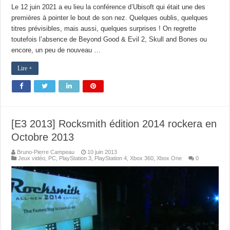
Le 12 juin 2021 a eu lieu la conférence d’Ubisoft qui était une des
premières à pointer le bout de son nez. Quelques oublis, quelques
titres prévisibles, mais aussi, quelques surprises ! On regrette
toutefois l’absence de Beyond Good & Evil 2, Skull and Bones ou
encore, un peu de nouveau …
Lire +
[E3 2013] Rocksmith édition 2014 rockera en
Octobre 2013
Bruno-Pierre Campeau
10 juin 2013
Jeux vidéo
,
PC
,
PlayStation 3
,
PlayStation 4
,
Xbox 360
,
Xbox One
0