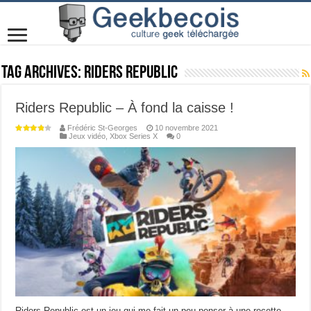
Tag Archives:
Riders Republic
Riders Republic – À fond la caisse !
Frédéric St-Georges
10 novembre 2021
Jeux vidéo
,
Xbox Series X
0
Riders Republic est un jeu qui me fait un peu penser à une recette