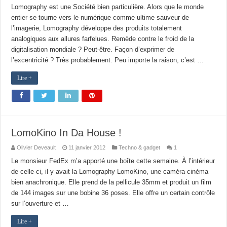
Lomography est une Société bien particulière. Alors que le monde
entier se tourne vers le numérique comme ultime sauveur de
l’imagerie, Lomography développe des produits totalement
analogiques aux allures farfelues. Remède contre le froid de la
digitalisation mondiale ? Peut-être. Façon d’exprimer de
l’excentricité ? Très probablement. Peu importe la raison, c’est …
Lire +
LomoKino In Da House !
Olivier Deveault
11 janvier 2012
Techno & gadget
1
Le monsieur FedEx m’a apporté une boîte cette semaine. À l’intérieur
de celle-ci, il y avait la Lomography LomoKino, une caméra cinéma
bien anachronique. Elle prend de la pellicule 35mm et produit un film
de 144 images sur une bobine 36 poses. Elle offre un certain contrôle
sur l’ouverture et …
Lire +