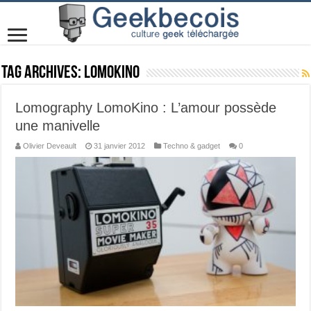
Tag Archives:
lomokino
Lomography LomoKino : L’amour possède
une manivelle
Olivier Deveault
31 janvier 2012
Techno & gadget
0