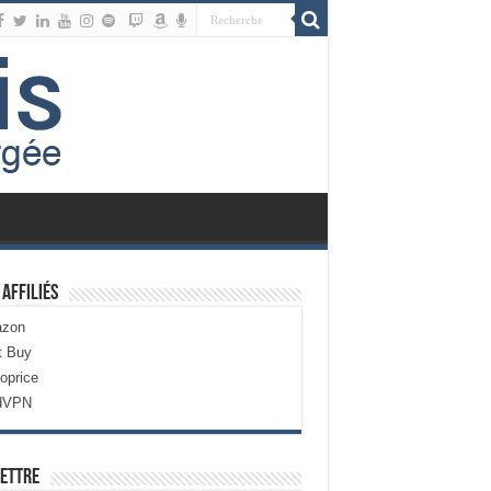
 Affiliés
zon
t Buy
oprice
dVPN
ettre