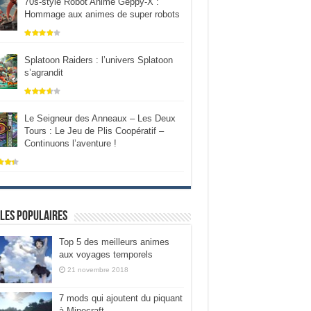
70s-style Robot Anime Geppy-X :
Hommage aux animes de super robots
Splatoon Raiders : l’univers Splatoon
s’agrandit
Le Seigneur des Anneaux – Les Deux
Tours : Le Jeu de Plis Coopératif –
Continuons l’aventure !
les populaires
Top 5 des meilleurs animes
aux voyages temporels
21 novembre 2018
7 mods qui ajoutent du piquant
à Minecraft