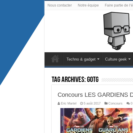
Nous contacter
Notre équipe
Faire partie de l’
Techno & gadget
Culture geek
Tag Archives:
GotG
Concours LES GARDIENS DE
Eric Martel
5 août 2017
Concours
0