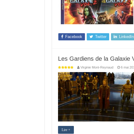
Facebook
Twitter
LinkedIn
Les Gardiens de la Galaxie Vo
Virginie Mont-Reynaud
6 mai 20
Lire +