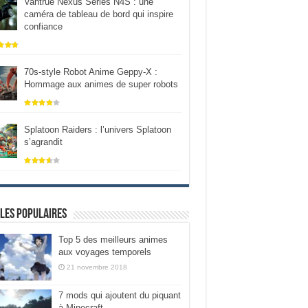
Vantrue Nexus Series N4S : une
caméra de tableau de bord qui inspire
confiance
70s-style Robot Anime Geppy-X :
Hommage aux animes de super robots
Splatoon Raiders : l’univers Splatoon
s’agrandit
les populaires
Top 5 des meilleurs animes
aux voyages temporels
21 novembre 2018
7 mods qui ajoutent du piquant
à Minecraft