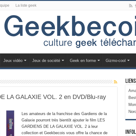
équipe
La liste geek
Jeux vidéo
Jeux de société
Geek en forme
Gizmo-cool
Liens
Ama
 LA GALAXIE VOL. 2 en DVD/Blu-ray
Bes
Mon
Nor
Les amateurs de la franchise des Gardiens de la
Galaxie pourront très bientôt ajouter le film LES
GARDIENS DE LA GALAXIE VOL. 2 à leur
Infol
collection et Geekbecois vous offre la chance de