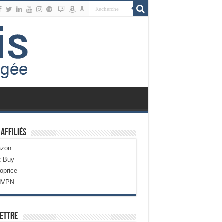
 Affiliés
zon
t Buy
oprice
dVPN
ettre