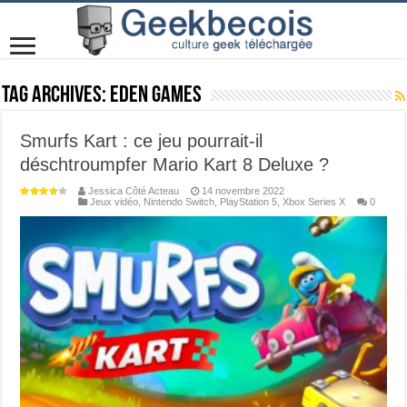
Tag Archives:
Eden Games
Smurfs Kart : ce jeu pourrait-il
déschtroumpfer Mario Kart 8 Deluxe ?
Jessica Côté Acteau
14 novembre 2022
Jeux vidéo
,
Nintendo Switch
,
PlayStation 5
,
Xbox Series X
0