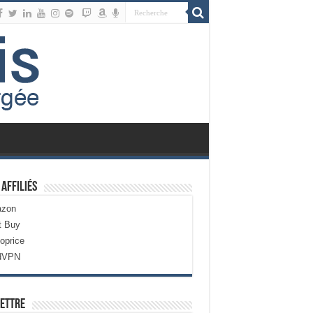
 Affiliés
zon
t Buy
oprice
dVPN
ettre