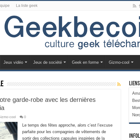
équipe
La liste geek
Jeux vidéo
Jeux de société
Geek en forme
Gizmo-cool
le
Liens
Ama
otre garde-robe avec les dernières
Bes
ia
Mon
Nor
izmo-cool
0
Le temps des fêtes approche, alors c’est l’excuse
parfaite pour les compagnies de vêtements de
Infol
sortir des collections capsules inspirées de la