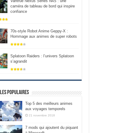
Vantrue Nexus Series N4S : une
caméra de tableau de bord qui inspire
confiance
70s-style Robot Anime Geppy-X :
Hommage aux animes de super robots
Splatoon Raiders : l’univers Splatoon
s’agrandit
les populaires
Top 5 des meilleurs animes
aux voyages temporels
21 novembre 2018
7 mods qui ajoutent du piquant
à Minecraft