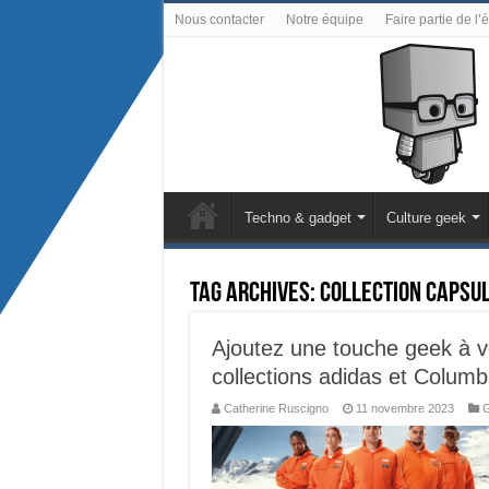
Nous contacter
Notre équipe
Faire partie de l’
Techno & gadget
Culture geek
Tag Archives:
collection capsu
Ajoutez une touche geek à v
collections adidas et Columb
Catherine Ruscigno
11 novembre 2023
G