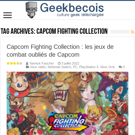
Tag Archives:
Capcom Fighting Collection
Capcom Fighting Collection : les jeux de
combat oubliés de Capcom
Yannick Faucher
3 juillet 2022
Jeux vidéo
,
Nintendo Switch
,
PC
,
PlayStation 4
,
Xbox One
0