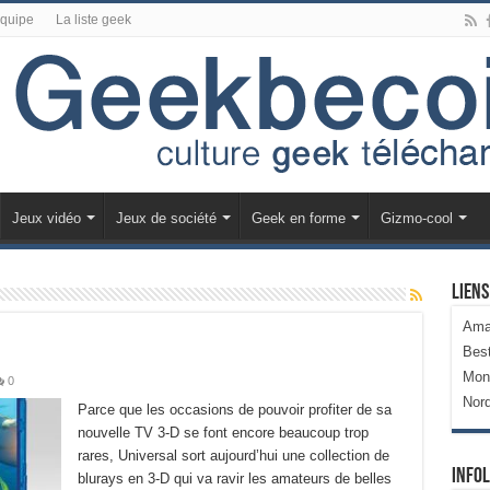
équipe
La liste geek
Jeux vidéo
Jeux de société
Geek en forme
Gizmo-cool
Liens
Ama
Bes
Mon
0
Nor
Parce que les occasions de pouvoir profiter de sa
nouvelle TV 3-D se font encore beaucoup trop
rares, Universal sort aujourd’hui une collection de
Infol
blurays en 3-D qui va ravir les amateurs de belles