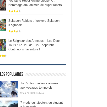
70s-style Robot Anime Geppy-X :
Hommage aux animes de super robots
Splatoon Raiders : l’univers Splatoon
s’agrandit
Le Seigneur des Anneaux – Les Deux
Tours : Le Jeu de Plis Coopératif –
Continuons l’aventure !
les populaires
Top 5 des meilleurs animes
aux voyages temporels
21 novembre 2018
7 mods qui ajoutent du piquant
à Minecraft