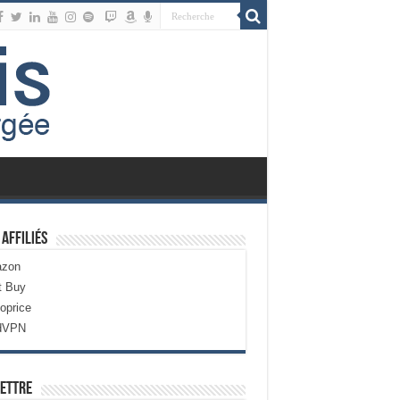
 Affiliés
zon
t Buy
oprice
dVPN
ettre